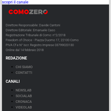
scopri il canale
Direttore Responsabile: Davide Cantoni
Direttore Editoriale: Emanuele Caso
Registrazione Tribunale di Como: n°2/2018
Freedom of Choice - Piazza Duomo 17, 22100 Como
PIVA Cf e N° Iscr. Registro Imprese 03799020130
Online dal 14 febbraio 2018
REDAZIONE
CHI SIAMO
CONTATTI
CANALI
NEWSLAB
SOCIALAB
CRONACA
VIDEOLAB