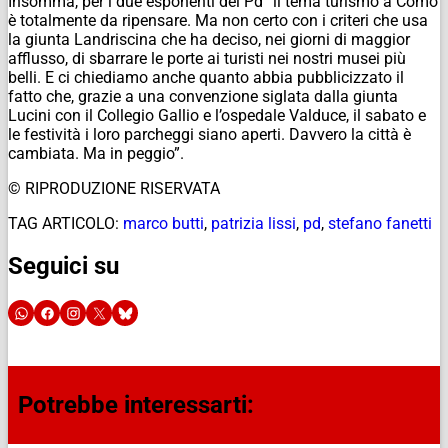
Insomma, per i due esponenti del Pd “il tema turismo a Como
è totalmente da ripensare. Ma non certo con i criteri che usa
la giunta Landriscina che ha deciso, nei giorni di maggior
afflusso, di sbarrare le porte ai turisti nei nostri musei più
belli. E ci chiediamo anche quanto abbia pubblicizzato il
fatto che, grazie a una convenzione siglata dalla giunta
Lucini con il Collegio Gallio e l’ospedale Valduce, il sabato e
le festività i loro parcheggi siano aperti. Davvero la città è
cambiata. Ma in peggio”.
© RIPRODUZIONE RISERVATA
TAG ARTICOLO:
marco butti
,
patrizia lissi
,
pd
,
stefano fanetti
Seguici su
Potrebbe interessarti: