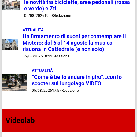
le novità tra biciclette, aree pedonali (rossa
e verde) e Ztl
05/08/2026
19:58
Redazione
ATTUALITÀ
Un firmamento di suoni per contemplare il
Mistero: dal 6 al 14 agosto la musica
risuona in Cattedrale (e non solo)
05/08/2026
18:22
Redazione
ATTUALITÀ
“Come è bello andare in giro”…con lo
scooter sul lungolago VIDEO
05/08/2026
17:57
Redazione
Videolab