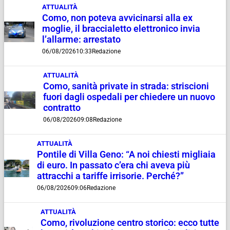
ATTUALITÀ
Como, non poteva avvicinarsi alla ex
moglie, il braccialetto elettronico invia
l’allarme: arrestato
06/08/2026
10:33
Redazione
ATTUALITÀ
Como, sanità private in strada: striscioni
fuori dagli ospedali per chiedere un nuovo
contratto
06/08/2026
09:08
Redazione
ATTUALITÀ
Pontile di Villa Geno: “A noi chiesti migliaia
di euro. In passato c’era chi aveva più
attracchi a tariffe irrisorie. Perché?”
06/08/2026
09:06
Redazione
ATTUALITÀ
Como, rivoluzione centro storico: ecco tutte