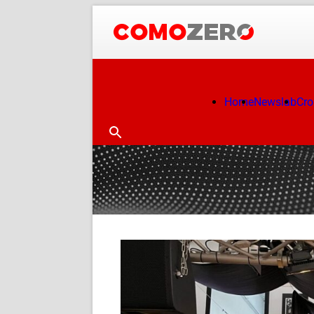
Home
Newslab
Cr