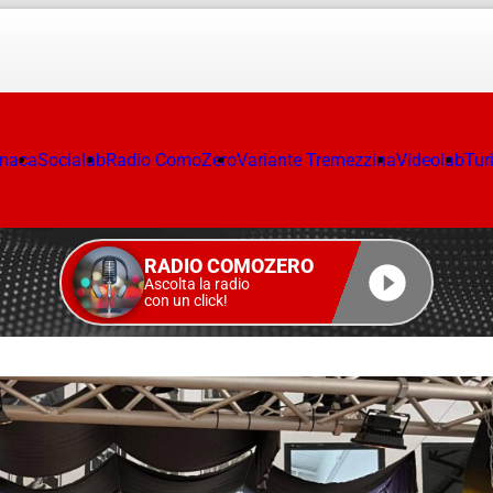
onaca
Socialab
Radio ComoZero
Variante Tremezzina
Videolab
Tur
RADIO COMOZERO
Ascolta la radio
con un click!