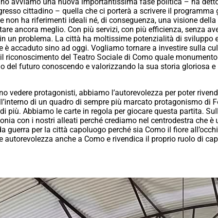
dino avviamo una nuova importantissima fase politica – ha detto
resso cittadino – quella che ci porterà a scrivere il programma g
e non ha riferimenti ideali né, di conseguenza, una visione dell
re ancora meglio. Con più servizi, con più efficienza, senza ave
 in un problema. La città ha moltissime potenzialità di svilup
e è accaduto sino ad oggi. Vogliamo tornare a investire sulla cu
a il riconoscimento del Teatro Sociale di Como quale monument
o del futuro conoscendo e valorizzando la sua storia gloriosa e
no vedere protagonisti, abbiamo l’autorevolezza per poter rivend
l’interno di un quadro di sempre più marcato protagonismo di For
 più. Abbiamo le carte in regola per giocare questa partita. Sul
nia con i nostri alleati perché crediamo nel centrodestra che è 
 guerra per la città capoluogo perché sia Como il fiore all’occh
e autorevolezza anche a Como e rivendica il proprio ruolo di cap