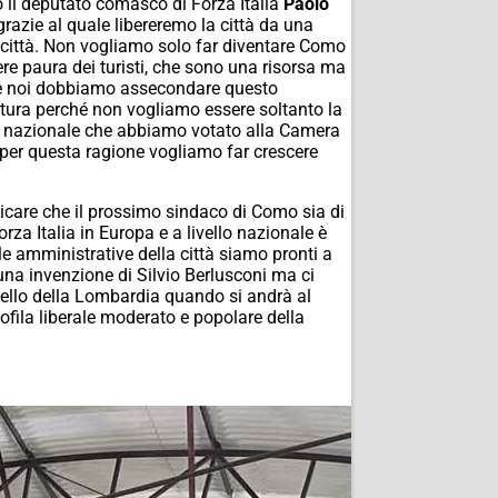
 il deputato comasco di Forza Italia
Paolo
razie al quale libereremo la città da una
a città. Non vogliamo solo far diventare Como
re paura dei turisti, che sono una risorsa ma
po e noi dobbiamo assecondare questo
ltura perché non vogliamo essere soltanto la
o nazionale che abbiamo votato alla Camera
 per questa ragione vogliamo far crescere
icare che il prossimo sindaco di Como sia di
za Italia in Europa e a livello nazionale è
le amministrative della città siamo pronti a
una invenzione di Silvio Berlusconi ma ci
iello della Lombardia quando si andrà al
ofila liberale moderato e popolare della