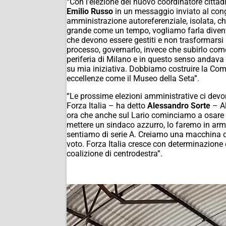
“Con l’elezione del nuovo coordinatore citta
Emilio Russo
in un messaggio inviato al cong
amministrazione autoreferenziale, isolata, ch
grande come un tempo, vogliamo farla diventa
che devono essere gestiti e non trasformarsi
processo, governarlo, invece che subirlo com
periferia di Milano e in questo senso andav
su mia iniziativa. Dobbiamo costruire la Com
eccellenze come il Museo della Seta”.
“Le prossime elezioni amministrative ci devo
Forza Italia – ha detto
Alessandro Sorte
– Al
ora che anche sul Lario cominciamo a osare di
mettere un sindaco azzurro, lo faremo in armo
sentiamo di serie A. Creiamo una macchina da
voto. Forza Italia cresce con determinazione 
coalizione di centrodestra”.