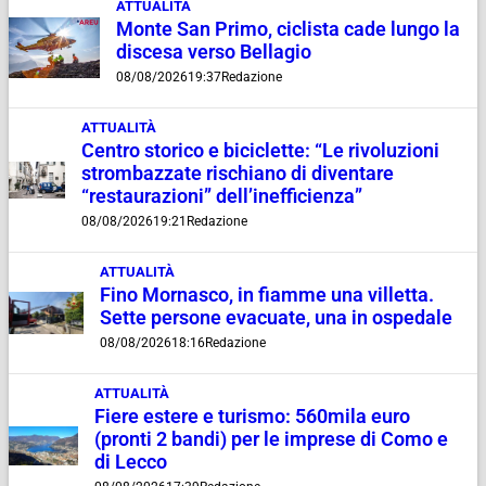
ATTUALITÀ
Monte San Primo, ciclista cade lungo la
discesa verso Bellagio
08/08/2026
19:37
Redazione
ATTUALITÀ
Centro storico e biciclette: “Le rivoluzioni
strombazzate rischiano di diventare
“restaurazioni” dell’inefficienza”
08/08/2026
19:21
Redazione
ATTUALITÀ
Fino Mornasco, in fiamme una villetta.
Sette persone evacuate, una in ospedale
08/08/2026
18:16
Redazione
ATTUALITÀ
Fiere estere e turismo: 560mila euro
(pronti 2 bandi) per le imprese di Como e
di Lecco