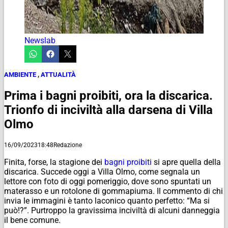
Newslab
AMBIENTE
,
ATTUALITÀ
Prima i bagni proibiti, ora la discarica.
Trionfo di inciviltà alla darsena di Villa
Olmo
16/09/2023
18:48
Redazione
Finita, forse, la stagione dei
bagni proibiti
si apre quella della
discarica. Succede oggi a Villa Olmo, come segnala un
lettore con foto di oggi pomeriggio, dove sono spuntati un
materasso e un rotolone di gommapiuma. Il commento di chi
invia le immagini è tanto laconico quanto perfetto: “Ma si
può!?”. Purtroppo la gravissima inciviltà di alcuni danneggia
il bene comune.