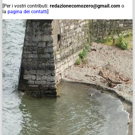
[Per i vostri contributi:
redazionecomozero@gmail.com
o
la
pagina dei contatti
]