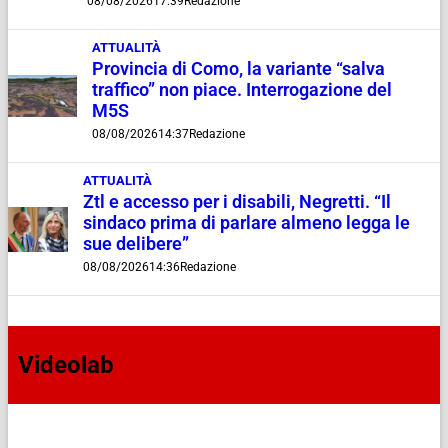
08/08/2026
17:39
Redazione
ATTUALITÀ
Provincia di Como, la variante “salva
traffico” non piace. Interrogazione del
M5S
08/08/2026
14:37
Redazione
ATTUALITÀ
Ztl e accesso per i disabili, Negretti. “Il
sindaco prima di parlare almeno legga le
sue delibere”
08/08/2026
14:36
Redazione
Videolab