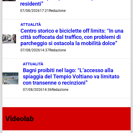
residenti”
07/08/2026
17:21
Redazione
ATTUALITÀ
Centro storico e biciclette off limits: “In una
città soffocata dal traffico, con problemi di
parcheggio si ostacola la mobilità dolce”
07/08/2026
14:37
Redazione
ATTUALITÀ
Bagni proibiti nel lago: “L’accesso alla
spiaggia del Tempio Voltiano va limitato
con transenne o recinzioni”
07/08/2026
14:36
Redazione
Videolab