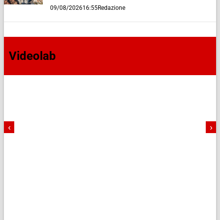
09/08/2026
16:55
Redazione
Videolab
‹
›