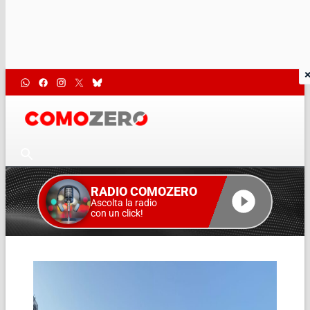
RADIO COMOZERO
Ascolta la radio
con un click!