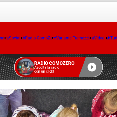
onaca
Socialab
Radio ComoZero
Variante Tremezzina
Videolab
Tur
RADIO COMOZERO
Ascolta la radio
con un click!