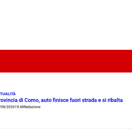
TUALITÀ
ovincia di Como, auto finisce fuori strada e si ribalta
/08/2026
19:48
Redazione