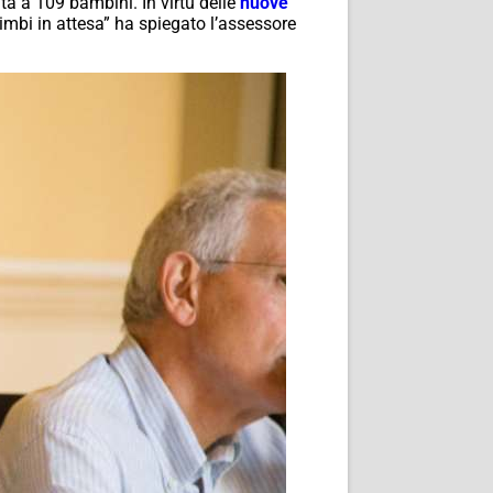
ta a 109 bambini. In virtù delle
nuove
mbi in attesa” ha spiegato l’assessore