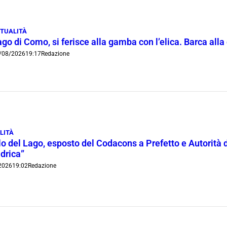
TUALITÀ
go di Como, si ferisce alla gamba con l’elica. Barca all
/08/2026
19:17
Redazione
LITÀ
lo del Lago, esposto del Codacons a Prefetto e Autorità d
idrica”
2026
19:02
Redazione