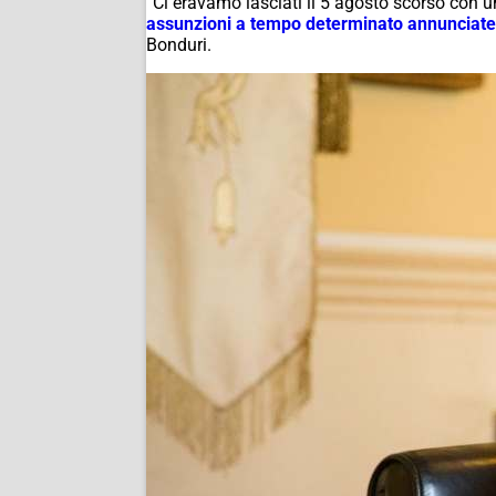
“Ci eravamo lasciati il 5 agosto scorso con un
assunzioni a tempo determinato annunciat
Bonduri.