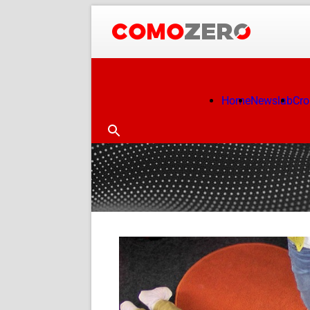
Home
Newslab
Cr