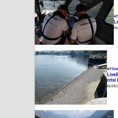
AT
La
06
ATTUA
Livel
crisi 
06/08/