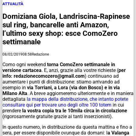
ATTUALITÀ
Domiziana Giola, Landriscina-Rapinese
sul ring, bancarelle anti Amazon,
l’ultimo sexy shop: esce ComoZero
settimanale
08/02/2019
08:58
Redazione
Como ogni weekend
torna ComoZero settimanale in
versione cartacea
. E, anzi, grazie alla vostre richieste (
per
info: redazionecomozero@gmail.com
) continuano ad
aumentare i punti di distribuzione: stiamo arrivando ad
esempio in
via Torriani, a Lora (via don Bosco) e in via
Milano Alta
. A breve aggiorneremo ulteriormente e in maniera
dettagliata
la mappa della distribuzione, che intanto potete
consultare qui per trovare uno degli oltre 100 totem
in cui
prendere
la vostra copia tra le 10mila circa in circolazione
(rigorosamente gratuite grazie ai tanti inserzionisti).
In questo numero, in distribuzione da questa mattina e fino a
sera, per essere disponibile ovunque da domani: l
a Valanga