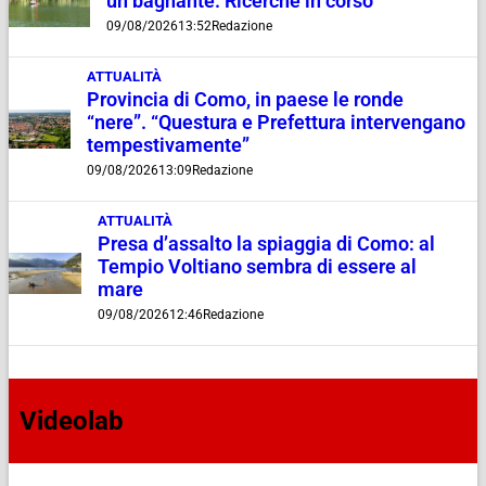
un bagnante. Ricerche in corso
09/08/2026
13:52
Redazione
ATTUALITÀ
Provincia di Como, in paese le ronde
“nere”. “Questura e Prefettura intervengano
tempestivamente”
09/08/2026
13:09
Redazione
ATTUALITÀ
Presa d’assalto la spiaggia di Como: al
Tempio Voltiano sembra di essere al
mare
09/08/2026
12:46
Redazione
Videolab