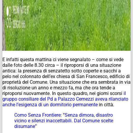
E infatti questa mattina ci viene segnalato – come si vede
dalle foto delle 8.30 circa – il riproporsi di una situazione
antica: la presenza di senzatetto sotto coperte e sacchi a
pelo nel colonnato dell’ex chiesa di San Francesco, edificio di
proprietà del Comune. Una situazione che era sembrata in via
di risoluzione un anno e mezzo fa, ma che ora tende a
riproporsi nuovamente. In questo quadro, nei giorni scorsi
il
gruppo consiliare del Pd a Palazzo Cernezzi aveva rilanciato
anche l’esigenza di un dormitorio permanente
in città.
Como Senza Frontiere: “Senza dimora, disastro
vicino e silenzi inaccettabili. Dal Comune scelte
disumane”