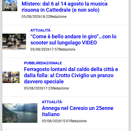
Mistero: dal 6 al 14 agosto la musica
risuona in Cattedrale (e non solo)
05/08/2026
18:22
Redazione
ATTUALITÀ
“Come è bello andare in giro”…con lo
scooter sul lungolago VIDEO
05/08/2026
17:57
Redazione
PUBBLIREDAZIONALE
Ferragosto lontani dal caldo della città e
dalla folla: al Crotto Civiglio un pranzo
davvero speciale
05/08/2026
17:23
Redazione
ATTUALITÀ
Annega nel Ceresio un 25enne
italiano
05/08/2026
15:01
Redazione