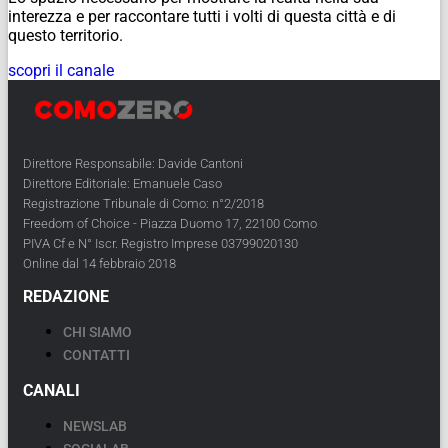
interezza e per raccontare tutti i volti di questa città e di
questo territorio.
scopri il canale
Direttore Responsabile: Davide Cantoni
Direttore Editoriale: Emanuele Caso
Registrazione Tribunale di Como: n°2/2018
Freedom of Choice - Piazza Duomo 17, 22100 Como
PIVA Cf e N° Iscr. Registro Imprese 03799020130
Online dal 14 febbraio 2018
REDAZIONE
CHI SIAMO
CONTATTI
CANALI
NEWSLAB