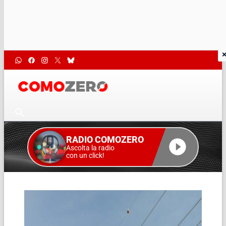
RADIO COMOZERO
Ascolta la radio
con un click!