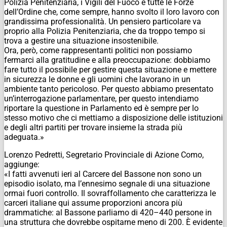
Polizia Penitenziaria, i Vigili del Fuoco e tutte le Forze
dell’Ordine che, come sempre, hanno svolto il loro lavoro con
grandissima professionalità. Un pensiero particolare va
proprio alla Polizia Penitenziaria, che da troppo tempo si
trova a gestire una situazione insostenibile.
Ora, però, come rappresentanti politici non possiamo
fermarci alla gratitudine e alla preoccupazione: dobbiamo
fare tutto il possibile per gestire questa situazione e mettere
in sicurezza le donne e gli uomini che lavorano in un
ambiente tanto pericoloso. Per questo abbiamo presentato
un’interrogazione parlamentare, per questo intendiamo
riportare la questione in Parlamento ed è sempre per lo
stesso motivo che ci mettiamo a disposizione delle istituzioni
e degli altri partiti per trovare insieme la strada più
adeguata.»
Lorenzo Pedretti, Segretario Provinciale di Azione Como,
aggiunge:
«I fatti avvenuti ieri al Carcere del Bassone non sono un
episodio isolato, ma l’ennesimo segnale di una situazione
ormai fuori controllo. Il sovraffollamento che caratterizza le
carceri italiane qui assume proporzioni ancora più
drammatiche: al Bassone parliamo di 420–440 persone in
una struttura che dovrebbe ospitarne meno di 200. È evidente