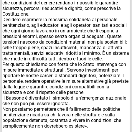
che condizioni del genere rendano impossibile garantire
sicurezza, percorsi rieducativi e dignità, come prescrive la
Costituzione.
Desidero esprimere la massima solidarietà al personale
penitenziario, agli educatori e agli operatori sanitari e sociali
che ogni giorno lavorano in un ambiente che li espone a
pressioni enormi, spesso senza organici adeguati. Queste
tensioni nascono da condizioni materiali non più sostenibili:
celle troppo piene, spazi insufficienti, mancanza di attività
trattamentali, servizi educativi ridotti al minimo. È un sistema
che mette in difficoltà tutti, dentro e fuori le celle.
Per questo chiediamo con forza che lo Stato intervenga con
misure immediate e strutturali. Servono investimenti per
riportare le nostre carceri a standard dignitosi, potenziare il
personale, rendere operative le misure alternative già previste
dalla legge e garantire condizioni compatibili con la
sicurezza e con il rispetto delle persone.
Il Bassone è diventato il simbolo di un’emergenza nazionale
che non può più essere ignorata.
Non possiamo permettere che il fallimento delle politiche
penitenziarie ricada su chi lavora nelle strutture e sulla
popolazione detenuta, costretta a vivere in condizioni che
semplicemente non dovrebbero esistere».