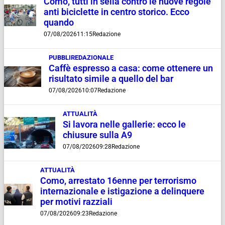
Como, tutti in sella contro le nuove regole
anti biciclette in centro storico. Ecco
quando
07/08/2026
11:15
Redazione
PUBBLIREDAZIONALE
Caffè espresso a casa: come ottenere un
risultato simile a quello del bar
07/08/2026
10:07
Redazione
ATTUALITÀ
Si lavora nelle gallerie: ecco le
chiusure sulla A9
07/08/2026
09:28
Redazione
ATTUALITÀ
Como, arrestato 16enne per terrorismo
internazionale e istigazione a delinquere
per motivi razziali
07/08/2026
09:23
Redazione