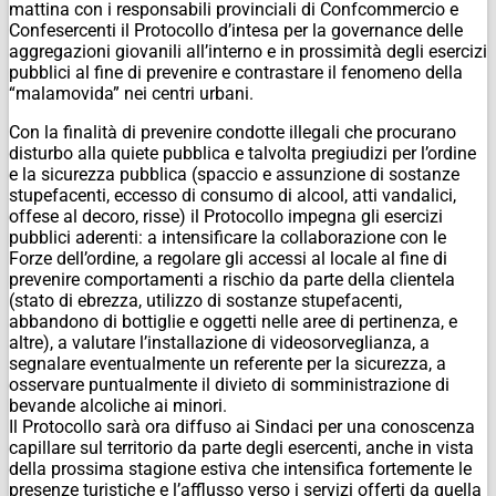
mattina con i responsabili provinciali di Confcommercio e
Confesercenti il Protocollo d’intesa per la governance delle
aggregazioni giovanili all’interno e in prossimità degli esercizi
pubblici al fine di prevenire e contrastare il fenomeno della
“malamovida” nei centri urbani.
Con la finalità di prevenire condotte illegali che procurano
disturbo alla quiete pubblica e talvolta pregiudizi per l’ordine
e la sicurezza pubblica (spaccio e assunzione di sostanze
stupefacenti, eccesso di consumo di alcool, atti vandalici,
offese al decoro, risse) il Protocollo impegna gli esercizi
pubblici aderenti: a intensificare la collaborazione con le
Forze dell’ordine, a regolare gli accessi al locale al fine di
prevenire comportamenti a rischio da parte della clientela
(stato di ebrezza, utilizzo di sostanze stupefacenti,
abbandono di bottiglie e oggetti nelle aree di pertinenza, e
altre), a valutare l’installazione di videosorveglianza, a
segnalare eventualmente un referente per la sicurezza, a
osservare puntualmente il divieto di somministrazione di
bevande alcoliche ai minori.
Il Protocollo sarà ora diffuso ai Sindaci per una conoscenza
capillare sul territorio da parte degli esercenti, anche in vista
della prossima stagione estiva che intensifica fortemente le
presenze turistiche e l’afflusso verso i servizi offerti da quella