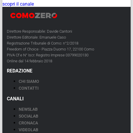
scopri il canale
Direttore Responsabile: Davide Cantoni
Direttore Editoriale: Emanuele Caso
Registrazione Tribunale di Como: n°2/2018
Freedom of Choice - Piazza Duomo 17, 22100 Como
PIVA Cf e N° Iscr. Registro Imprese 03799020130
Online dal 14 febbraio 2018
REDAZIONE
CHI SIAMO
CONTATTI
CANALI
NEWSLAB
SOCIALAB
CRONACA
VIDEOLAB