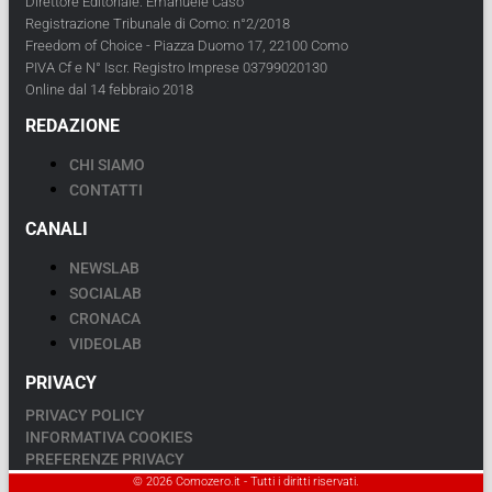
Direttore Editoriale: Emanuele Caso
Registrazione Tribunale di Como: n°2/2018
Freedom of Choice - Piazza Duomo 17, 22100 Como
PIVA Cf e N° Iscr. Registro Imprese 03799020130
Online dal 14 febbraio 2018
REDAZIONE
CHI SIAMO
CONTATTI
CANALI
NEWSLAB
SOCIALAB
CRONACA
VIDEOLAB
PRIVACY
PRIVACY POLICY
INFORMATIVA COOKIES
PREFERENZE PRIVACY
© 2026 Comozero.it - Tutti i diritti riservati.