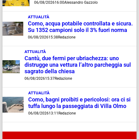
06/08/2026
16:00
Alessandro Gazzolo
ATTUALITÀ
Como, acqua potabile controllata e sicura.
Su 1352 campioni solo il 3% fuori norma
06/08/2026
15:38
Redazione
ATTUALITÀ
Cantù, due fermi per ubriachezza: uno
distrugge una vettura l’altro parcheggia sul
sagrato della chiesa
06/08/2026
15:37
Redazione
ATTUALITÀ
Como, bagni proibiti e pericolosi: ora ci si
tuffa lungo la passeggiata di Villa Olmo
06/08/2026
13:11
Redazione