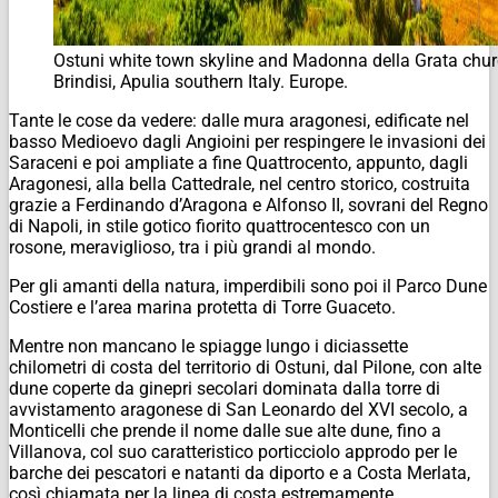
Ostuni white town skyline and Madonna della Grata chur
Brindisi, Apulia southern Italy. Europe.
Tante le cose da vedere: dalle mura aragonesi, edificate nel
basso Medioevo dagli Angioini per respingere le invasioni dei
Saraceni e poi ampliate a fine Quattrocento, appunto, dagli
Aragonesi, alla bella Cattedrale, nel centro storico, costruita
grazie a Ferdinando d’Aragona e Alfonso II, sovrani del Regno
di Napoli, in stile gotico fiorito quattrocentesco con un
rosone, meraviglioso, tra i più grandi al mondo.
Per gli amanti della natura, imperdibili sono poi il Parco Dune
Costiere e l’area marina protetta di Torre Guaceto.
Mentre non mancano le spiagge lungo i diciassette
chilometri di costa del territorio di Ostuni, dal Pilone, con alte
dune coperte da ginepri secolari dominata dalla torre di
avvistamento aragonese di San Leonardo del XVI secolo, a
Monticelli che prende il nome dalle sue alte dune, fino a
Villanova, col suo caratteristico porticciolo approdo per le
barche dei pescatori e natanti da diporto e a Costa Merlata,
così chiamata per la linea di costa estremamente