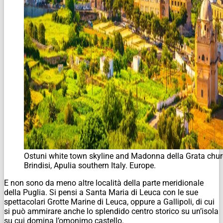
Ostuni white town skyline and Madonna della Grata chur
Brindisi, Apulia southern Italy. Europe.
E non sono da meno altre località della parte meridionale
della Puglia. Si pensi a Santa Maria di Leuca con le sue
spettacolari Grotte Marine di Leuca, oppure a Gallipoli, di cui
si può ammirare anche lo splendido centro storico su un’isola
su cui domina l’omonimo castello.