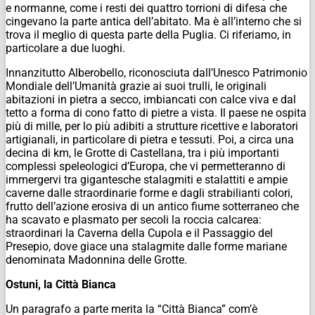
e normanne, come i resti dei quattro torrioni di difesa che
cingevano la parte antica dell’abitato. Ma è all’interno che si
trova il meglio di questa parte della Puglia. Ci riferiamo, in
particolare a due luoghi.
Innanzitutto Alberobello, riconosciuta dall’Unesco Patrimonio
Mondiale dell’Umanità grazie ai suoi trulli, le originali
abitazioni in pietra a secco, imbiancati con calce viva e dal
tetto a forma di cono fatto di pietre a vista. Il paese ne ospita
più di mille, per lo più adibiti a strutture ricettive e laboratori
artigianali, in particolare di pietra e tessuti. Poi, a circa una
decina di km, le Grotte di Castellana, tra i più importanti
complessi speleologici d’Europa, che vi permetteranno di
immergervi tra gigantesche stalagmiti e stalattiti e ampie
caverne dalle straordinarie forme e dagli strabilianti colori,
frutto dell’azione erosiva di un antico fiume sotterraneo che
ha scavato e plasmato per secoli la roccia calcarea:
straordinari la Caverna della Cupola e il Passaggio del
Presepio, dove giace una stalagmite dalle forme mariane
denominata Madonnina delle Grotte.
Ostuni, la Città Bianca
Un paragrafo a parte merita la “Città Bianca” com’è