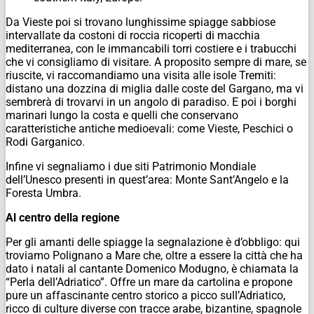
Da Vieste poi si trovano lunghissime spiagge sabbiose
intervallate da costoni di roccia ricoperti di macchia
mediterranea, con le immancabili torri costiere e i trabucchi
che vi consigliamo di visitare. A proposito sempre di mare, se
riuscite, vi raccomandiamo una visita alle isole Tremiti:
distano una dozzina di miglia dalle coste del Gargano, ma vi
sembrerà di trovarvi in un angolo di paradiso. E poi i borghi
marinari lungo la costa e quelli che conservano
caratteristiche antiche medioevali: come Vieste, Peschici o
Rodi Garganico.
Infine vi segnaliamo i due siti Patrimonio Mondiale
dell’Unesco presenti in quest’area: Monte Sant’Angelo e la
Foresta Umbra.
Al centro della regione
Per gli amanti delle spiagge la segnalazione è d’obbligo: qui
troviamo Polignano a Mare che, oltre a essere la città che ha
dato i natali al cantante Domenico Modugno, è chiamata la
“Perla dell’Adriatico”. Offre un mare da cartolina e propone
pure un affascinante centro storico a picco sull’Adriatico,
ricco di culture diverse con tracce arabe, bizantine, spagnole