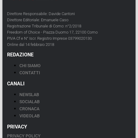
Direttore Responsabile: Davide Cantoni
Direttore Editoriale: Emanuele Caso
Registrazione Tribunale di Como: n°2/2018
Freedom of Choice - Piazza Duomo 17, 22100 Como
PIVA Cf e N° Iscr. Registro Imprese 03799020130
Online dal 14 febbraio 2018
REDAZIONE
CHI SIAMO
CONTATTI
CANALI
NEWSLAB
SOCIALAB
CRONACA
VIDEOLAB
PRIVACY
PRIVACY POLICY