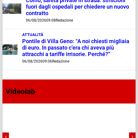
Como, sanità private in strada: striscioni
fuori dagli ospedali per chiedere un nuovo
contratto
06/08/2026
09:08
Redazione
ATTUALITÀ
Pontile di Villa Geno: “A noi chiesti migliaia
di euro. In passato c’era chi aveva più
attracchi a tariffe irrisorie. Perché?”
06/08/2026
09:06
Redazione
Videolab
‹
›