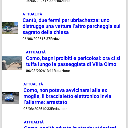
06/08/2026
15:38
Redazione
ATTUALITÀ
Cantù, due fermi per ubriachezza: uno
distrugge una vettura l’altro parcheggia sul
sagrato della chiesa
06/08/2026
15:37
Redazione
ATTUALITÀ
Como, bagni proibiti e pericolosi: ora ci si
tuffa lungo la passeggiata di Villa Olmo
06/08/2026
13:11
Redazione
ATTUALITÀ
Como, non poteva avvicinarsi alla ex
moglie, il braccialetto elettronico invia
l’allarme: arrestato
06/08/2026
10:33
Redazione
ATTUALITÀ