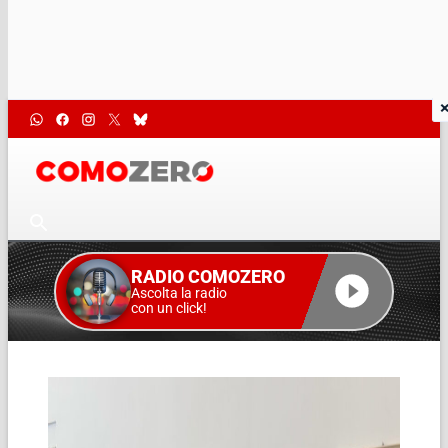
RADIO COMOZERO
Ascolta la radio
con un click!