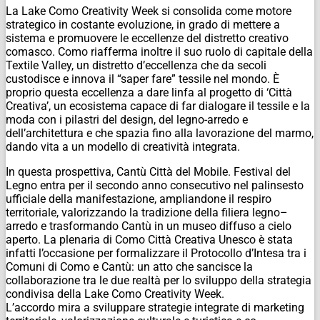
La Lake Como Creativity Week si consolida come motore
strategico in costante evoluzione, in grado di mettere a
sistema e promuovere le eccellenze del distretto creativo
comasco. Como riafferma inoltre il suo ruolo di capitale della
Textile Valley, un distretto d’eccellenza che da secoli
custodisce e innova il “saper fare” tessile nel mondo. È
proprio questa eccellenza a dare linfa al progetto di ‘Città
Creativa’, un ecosistema capace di far dialogare il tessile e la
moda con i pilastri del design, del legno-arredo e
dell’architettura e che spazia fino alla lavorazione del marmo,
dando vita a un modello di creatività integrata.
In questa prospettiva, Cantù Città del Mobile. Festival del
Legno entra per il secondo anno consecutivo nel palinsesto
ufficiale della manifestazione, ampliandone il respiro
territoriale, valorizzando la tradizione della filiera legno–
arredo e trasformando Cantù in un museo diffuso a cielo
aperto. La plenaria di Como Città Creativa Unesco è stata
infatti l’occasione per formalizzare il Protocollo d’Intesa tra i
Comuni di Como e Cantù: un atto che sancisce la
collaborazione tra le due realtà per lo sviluppo della strategia
condivisa della Lake Como Creativity Week.
L’accordo mira a sviluppare strategie integrate di marketing