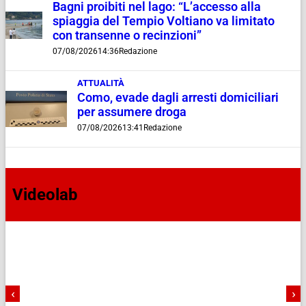
Bagni proibiti nel lago: “L’accesso alla
spiaggia del Tempio Voltiano va limitato
con transenne o recinzioni”
07/08/2026
14:36
Redazione
ATTUALITÀ
Como, evade dagli arresti domiciliari
per assumere droga
07/08/2026
13:41
Redazione
Videolab
‹
›