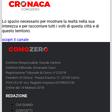
Lo spazio necessario per mostrare la realtà nella sua
interezza e per raccontare tutti i volti di questa città e di
questo territorio.
scopri il canale
Direttore Responsabile: Davide Cantoni
Direttore Editoriale: Emanuele Caso
Registrazione Tribunale di Como: n°2/2018
Freedom of Choice - Piazza Duomo 17, 22100 Como
PIVA Cf e N° Iscr. Registro Imprese 03799020130
Online dal 14 febbraio 2018
REDAZIONE
CHI SIAMO
CONTATTI