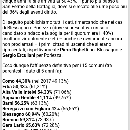
cinque anni fa si è arrivati al 50,43%. Il punto più basso a
San Fermo della Battaglia, dove si è recato alle urne poco più
del 36% degli aventi diritto.
Di seguito pubblichiamo tutti i dati, rimarcando che nei casi
di Blessagno e Porlezza (dove si presentava un solo
candidato sindaco e la soglia per il quorum era il 40%)
risultano virtualmente eletti – anche se ovviamente ancora
non proclamati – i primi cittadini uscenti che si erano
ripresentati, rispettivamente
Piero Righetti
per Blessagno e
Sergio Erculiani
per Porlezza.
Ecco dunque l’affluenza definitiva per i 15 comuni (tra
parentesi il dato di 5 anni fa):
Como 44,30%
(nel 2017 49,13%)
Erba 50,43%
(61,21%)
Alta Valle Intelvi 54,33%
(71,06%)
Appiano Gentile 41,11%
(49,76%)
Barni 56,25%
(63,13%)
Beregazzo con Figliaro 42%
(56,55%)
Blessagno 60,94%
(60,20%)
Brienno 59,81%
(73,93%)
Gera Lario 65,63%
(72,28%)