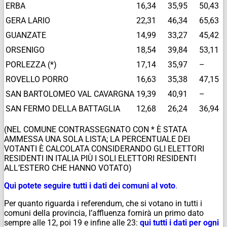
ERBA
16,34
35,95
50,43
GERA LARIO
22,31
46,34
65,63
GUANZATE
14,99
33,27
45,42
ORSENIGO
18,54
39,84
53,11
PORLEZZA (*)
17,14
35,97
–
ROVELLO PORRO
16,63
35,38
47,15
SAN BARTOLOMEO VAL CAVARGNA
19,39
40,91
–
SAN FERMO DELLA BATTAGLIA
12,68
26,24
36,94
(NEL COMUNE CONTRASSEGNATO CON * È STATA
AMMESSA UNA SOLA LISTA; LA PERCENTUALE DEI
VOTANTI È CALCOLATA CONSIDERANDO GLI ELETTORI
RESIDENTI IN ITALIA PIÙ I SOLI ELETTORI RESIDENTI
ALL’ESTERO CHE HANNO VOTATO)
Qui potete seguire tutti i dati dei comuni al voto
.
Per quanto riguarda i referendum, che si votano in tutti i
comuni della provincia, l’affluenza fornirà un primo dato
sempre alle 12, poi 19 e infine alle 23:
qui tutti i dati per ogni