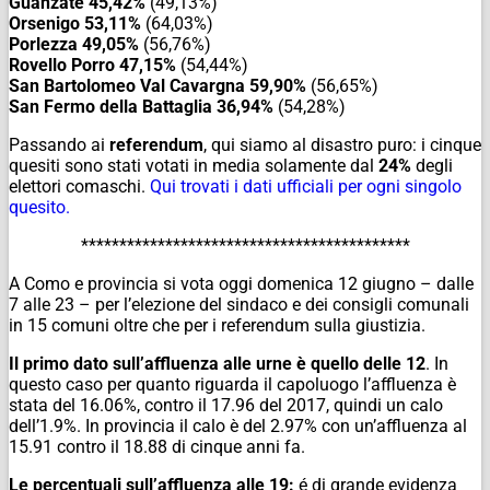
Guanzate 45,42%
(49,13%)
Orsenigo 53,11%
(64,03%)
Porlezza 49,05%
(56,76%)
Rovello Porro 47,15%
(54,44%)
San Bartolomeo Val Cavargna 59,90%
(56,65%)
San Fermo della Battaglia 36,94%
(54,28%)
Passando ai
referendum
, qui siamo al disastro puro: i cinque
quesiti sono stati votati in media solamente dal
24%
degli
elettori comaschi.
Qui trovati i dati ufficiali per ogni singolo
quesito.
*******************************************
A Como e provincia si vota oggi domenica 12 giugno – dalle
7 alle 23 – per l’elezione del sindaco e dei consigli comunali
in 15 comuni oltre che per i referendum sulla giustizia.
Il primo dato sull’affluenza alle urne è quello delle 12
. In
questo caso per quanto riguarda il capoluogo l’affluenza è
stata del 16.06%, contro il 17.96 del 2017, quindi un calo
dell’1.9%. In provincia il calo è del 2.97% con un’affluenza al
15.91 contro il 18.88 di cinque anni fa.
Le percentuali sull’affluenza alle 19:
é di grande evidenza