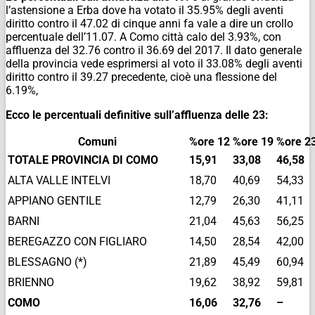
l’astensione a Erba dove ha votato il 35.95% degli aventi
diritto contro il 47.02 di cinque anni fa vale a dire un crollo
percentuale dell’11.07. A Como città calo del 3.93%, con
affluenza del 32.76 contro il 36.69 del 2017. Il dato generale
della provincia vede esprimersi al voto il 33.08% degli aventi
diritto contro il 39.27 precedente, cioè una flessione del
6.19%,
Ecco le percentuali definitive sull’affluenza delle 23:
Comuni
%ore 12
%ore 19
%ore 2
TOTALE PROVINCIA DI COMO
15,91
33,08
46,58
ALTA VALLE INTELVI
18,70
40,69
54,33
APPIANO GENTILE
12,79
26,30
41,11
BARNI
21,04
45,63
56,25
BEREGAZZO CON FIGLIARO
14,50
28,54
42,00
BLESSAGNO (*)
21,89
45,49
60,94
BRIENNO
19,62
38,92
59,81
COMO
16,06
32,76
–