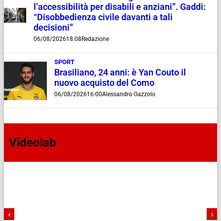
l’accessibilità per disabili e anziani”. Gaddi:
“Disobbedienza civile davanti a tali
decisioni”
06/08/2026
18:08
Redazione
SPORT
Brasiliano, 24 anni: è Yan Couto il
nuovo acquisto del Como
06/08/2026
16:00
Alessandro Gazzolo
Videolab
‹
›