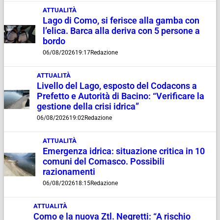
ATTUALITÀ
Lago di Como, si ferisce alla gamba con
l’elica. Barca alla deriva con 5 persone a
bordo
06/08/2026
19:17
Redazione
ATTUALITÀ
Livello del Lago, esposto del Codacons a
Prefetto e Autorità di Bacino: “Verificare la
gestione della crisi idrica”
06/08/2026
19:02
Redazione
ATTUALITÀ
Emergenza idrica: situazione critica in 10
comuni del Comasco. Possibili
razionamenti
06/08/2026
18:15
Redazione
ATTUALITÀ
Como e la nuova Ztl. Negretti: “A rischio