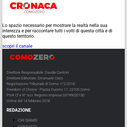
Lo spazio necessario per mostrare la realtà nella sua
interezza e per raccontare tutti i volti di questa città e di
questo territorio.
scopri il canale
Direttore Responsabile: Davide Cantoni
Direttore Editoriale: Emanuele Caso
Registrazione Tribunale di Como: n°2/2018
Freedom of Choice - Piazza Duomo 17, 22100 Como
PIVA Cf e N° Iscr. Registro Imprese 03799020130
Online dal 14 febbraio 2018
REDAZIONE
CHI SIAMO
CONTATTI