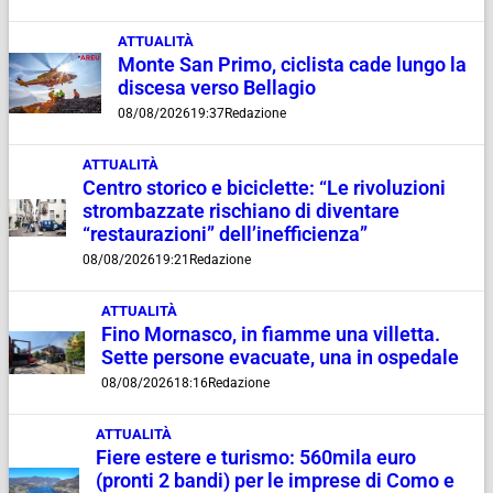
ATTUALITÀ
Monte San Primo, ciclista cade lungo la
discesa verso Bellagio
08/08/2026
19:37
Redazione
ATTUALITÀ
Centro storico e biciclette: “Le rivoluzioni
strombazzate rischiano di diventare
“restaurazioni” dell’inefficienza”
08/08/2026
19:21
Redazione
ATTUALITÀ
Fino Mornasco, in fiamme una villetta.
Sette persone evacuate, una in ospedale
08/08/2026
18:16
Redazione
ATTUALITÀ
Fiere estere e turismo: 560mila euro
(pronti 2 bandi) per le imprese di Como e