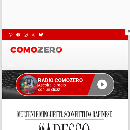
RADIO COMOZERO
Ascolta la radio
con un click!