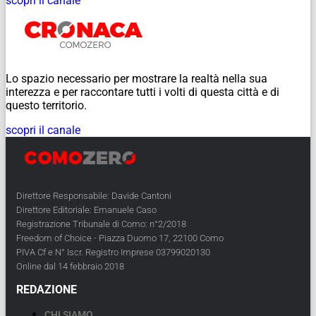
scopri il canale
Lo spazio necessario per mostrare la realtà nella sua
interezza e per raccontare tutti i volti di questa città e di
questo territorio.
scopri il canale
Direttore Responsabile: Davide Cantoni
Direttore Editoriale: Emanuele Caso
Registrazione Tribunale di Como: n°2/2018
Freedom of Choice - Piazza Duomo 17, 22100 Como
PIVA Cf e N° Iscr. Registro Imprese 03799020130
Online dal 14 febbraio 2018
REDAZIONE
CHI SIAMO