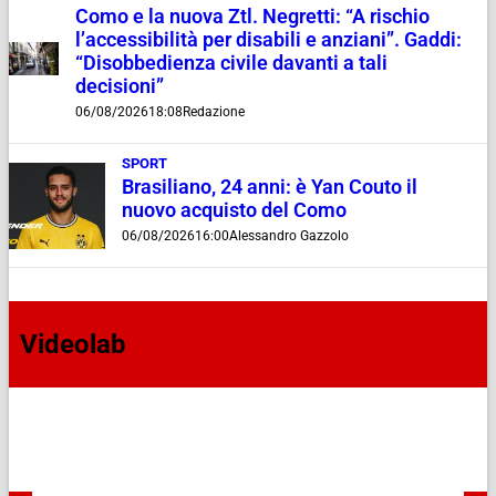
Como e la nuova Ztl. Negretti: “A rischio
l’accessibilità per disabili e anziani”. Gaddi:
“Disobbedienza civile davanti a tali
decisioni”
06/08/2026
18:08
Redazione
SPORT
Brasiliano, 24 anni: è Yan Couto il
nuovo acquisto del Como
06/08/2026
16:00
Alessandro Gazzolo
Videolab