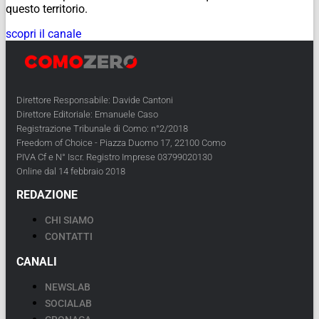
questo territorio.
scopri il canale
Direttore Responsabile: Davide Cantoni
Direttore Editoriale: Emanuele Caso
Registrazione Tribunale di Como: n°2/2018
Freedom of Choice - Piazza Duomo 17, 22100 Como
PIVA Cf e N° Iscr. Registro Imprese 03799020130
Online dal 14 febbraio 2018
REDAZIONE
CHI SIAMO
CONTATTI
CANALI
NEWSLAB
SOCIALAB