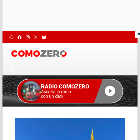
RADIO COMOZERO
Ascolta la radio
con un click!