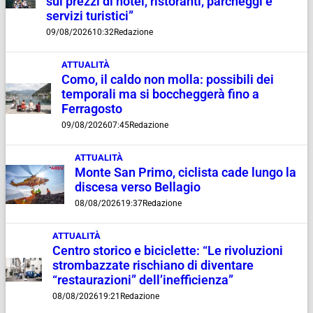
sui prezzi di hotel, ristoranti, parcheggi e
servizi turistici”
09/08/2026
10:32
Redazione
ATTUALITÀ
Como, il caldo non molla: possibili dei
temporali ma si boccheggerà fino a
Ferragosto
09/08/2026
07:45
Redazione
ATTUALITÀ
Monte San Primo, ciclista cade lungo la
discesa verso Bellagio
08/08/2026
19:37
Redazione
ATTUALITÀ
Centro storico e biciclette: “Le rivoluzioni
strombazzate rischiano di diventare
“restaurazioni” dell’inefficienza”
08/08/2026
19:21
Redazione