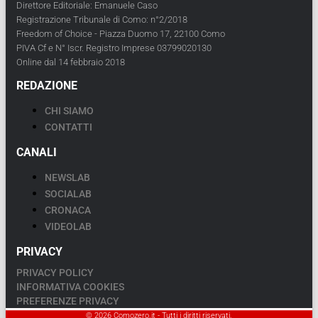
Direttore Editoriale: Emanuele Caso
Registrazione Tribunale di Como: n°2/2018
Freedom of Choice - Piazza Duomo 17, 22100 Como
PIVA Cf e N° Iscr. Registro Imprese 03799020130
Online dal 14 febbraio 2018
REDAZIONE
CHI SIAMO
CONTATTI
CANALI
NEWSLAB
SOCIALAB
CRONACA
VIDEOLAB
PRIVACY
PRIVACY POLICY
INFORMATIVA COOKIES
PREFERENZE PRIVACY
© 2026 Comozero.it - Tutti i diritti riservati.