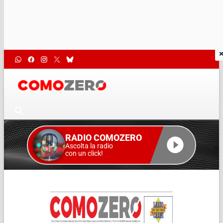
RADIO COMOZERO
Ascolta la radio
con un click!