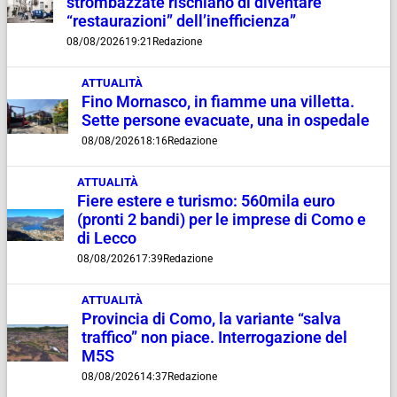
strombazzate rischiano di diventare
“restaurazioni” dell’inefficienza”
08/08/2026
19:21
Redazione
ATTUALITÀ
Fino Mornasco, in fiamme una villetta.
Sette persone evacuate, una in ospedale
08/08/2026
18:16
Redazione
ATTUALITÀ
Fiere estere e turismo: 560mila euro
(pronti 2 bandi) per le imprese di Como e
di Lecco
08/08/2026
17:39
Redazione
ATTUALITÀ
Provincia di Como, la variante “salva
traffico” non piace. Interrogazione del
M5S
08/08/2026
14:37
Redazione