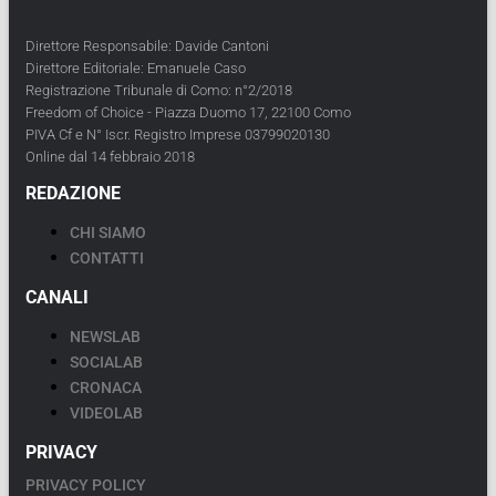
Direttore Responsabile: Davide Cantoni
Direttore Editoriale: Emanuele Caso
Registrazione Tribunale di Como: n°2/2018
Freedom of Choice - Piazza Duomo 17, 22100 Como
PIVA Cf e N° Iscr. Registro Imprese 03799020130
Online dal 14 febbraio 2018
REDAZIONE
CHI SIAMO
CONTATTI
CANALI
NEWSLAB
SOCIALAB
CRONACA
VIDEOLAB
PRIVACY
PRIVACY POLICY