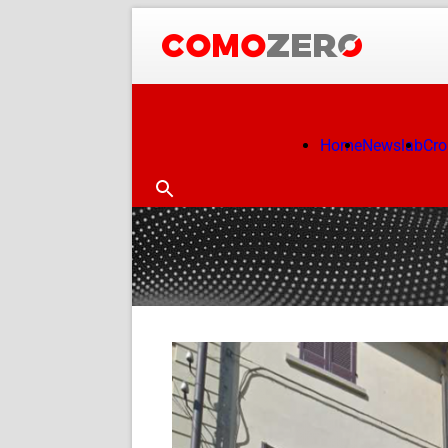
Home
Newslab
Cr