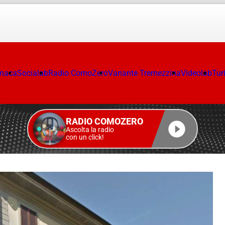
onaca
Socialab
Radio ComoZero
Variante Tremezzina
Videolab
Tur
RADIO COMOZERO
Ascolta la radio
con un click!