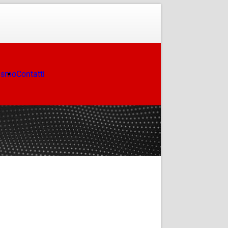
ismo
Contatti