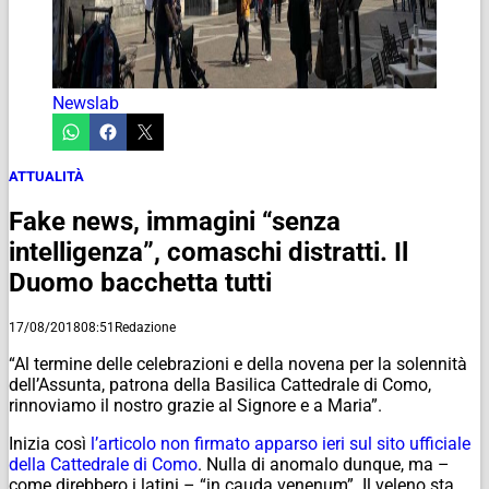
Newslab
ATTUALITÀ
Fake news, immagini “senza
intelligenza”, comaschi distratti. Il
Duomo bacchetta tutti
17/08/2018
08:51
Redazione
“Al termine delle celebrazioni e della novena per la solennità
dell’Assunta, patrona della Basilica Cattedrale di Como,
rinnoviamo il nostro grazie al Signore e a Maria”.
Inizia così
l’articolo non firmato apparso ieri sul sito ufficiale
della Cattedrale di Como
. Nulla di anomalo dunque, ma –
come direbbero i latini – “in cauda venenum”. Il veleno sta