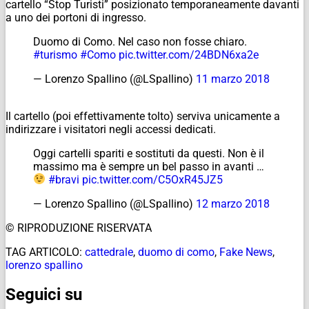
cartello “Stop Turisti” posizionato temporaneamente davanti
a uno dei portoni di ingresso.
Duomo di Como. Nel caso non fosse chiaro.
#turismo
#Como
pic.twitter.com/24BDN6xa2e
— Lorenzo Spallino (@LSpallino)
11 marzo 2018
Il cartello (poi effettivamente tolto) serviva unicamente a
indirizzare i visitatori negli accessi dedicati.
Oggi cartelli spariti e sostituti da questi. Non è il
massimo ma è sempre un bel passo in avanti …
#bravi
pic.twitter.com/C5OxR45JZ5
— Lorenzo Spallino (@LSpallino)
12 marzo 2018
© RIPRODUZIONE RISERVATA
TAG ARTICOLO:
cattedrale
,
duomo di como
,
Fake News
,
lorenzo spallino
Seguici su