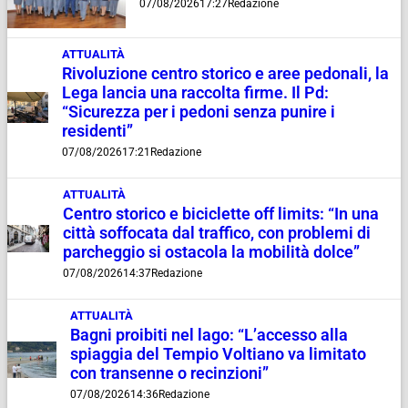
07/08/2026
17:27
Redazione
ATTUALITÀ
Rivoluzione centro storico e aree pedonali, la
Lega lancia una raccolta firme. Il Pd:
“Sicurezza per i pedoni senza punire i
residenti”
07/08/2026
17:21
Redazione
ATTUALITÀ
Centro storico e biciclette off limits: “In una
città soffocata dal traffico, con problemi di
parcheggio si ostacola la mobilità dolce”
07/08/2026
14:37
Redazione
ATTUALITÀ
Bagni proibiti nel lago: “L’accesso alla
spiaggia del Tempio Voltiano va limitato
con transenne o recinzioni”
07/08/2026
14:36
Redazione