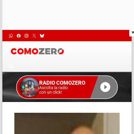
RADIO COMOZERO
Ascolta la radio
con un click!