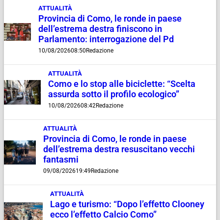
ATTUALITÀ
Provincia di Como, le ronde in paese
dell’estrema destra finiscono in
Parlamento: interrogazione del Pd
10/08/2026
08:50
Redazione
ATTUALITÀ
Como e lo stop alle biciclette: “Scelta
assurda sotto il profilo ecologico”
10/08/2026
08:42
Redazione
ATTUALITÀ
Provincia di Como, le ronde in paese
dell’estrema destra resuscitano vecchi
fantasmi
09/08/2026
19:49
Redazione
ATTUALITÀ
Lago e turismo: “Dopo l’effetto Clooney
ecco l’effetto Calcio Como”