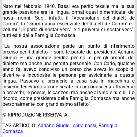
Nato nel febbraio 1940, Bassi era perito tessile ma la sua
grande passione era la lingua, ormai quasi dimenticata, dei
nostri nonni. Suoi, infatti, il “Vocabolario del dialètt de
Comm”, la “Grammatica essenziale del dialètt de Còmm” e i
volumi “Ul parlà di nostar vècc” e “I pruverbi di nostar vecc”,
tutti editi dalla Famiglia Comasca.
“La nostra associazione perde un punto di riferimento
preciso per il dialetto – sono le parole del presidente Adriano
Giudici – una grande perdita per noi e per gli amanti del
dialetto ma anche una perdita personale. Con Carlo, qualche
anno fa, avevo condiviso un corso che aveva lo scopo di
divertire e incuriosire le persone per avvicinarle a questa
lingua. Passavo a prenderlo a casa sua in macchina e
insieme tenevamo alcune serate in cui conoscerla attraverso
a proverbi, le poesie, le canzoni ma anche al vino e ai cibi. Lo
ricordo, come presidente della Famiglia Comasca ma anche
personalmente, con grandissimo affetto”.
© RIPRODUZIONE RISERVATA
TAG ARTICOLO:
Adriano Giudici
,
carlo bassi
,
Famiglia
Comasca