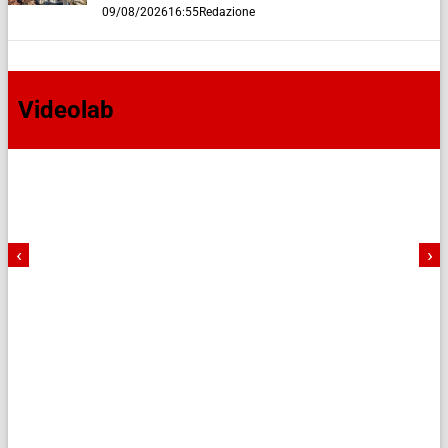
09/08/2026
16:55
Redazione
Videolab
‹
›