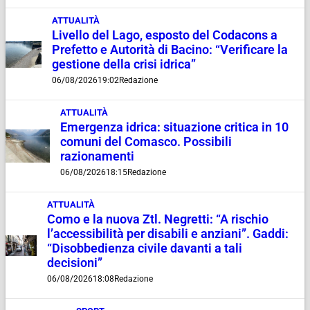
ATTUALITÀ
Livello del Lago, esposto del Codacons a
Prefetto e Autorità di Bacino: “Verificare la
gestione della crisi idrica”
06/08/2026
19:02
Redazione
ATTUALITÀ
Emergenza idrica: situazione critica in 10
comuni del Comasco. Possibili
razionamenti
06/08/2026
18:15
Redazione
ATTUALITÀ
Como e la nuova Ztl. Negretti: “A rischio
l’accessibilità per disabili e anziani”. Gaddi:
“Disobbedienza civile davanti a tali
decisioni”
06/08/2026
18:08
Redazione