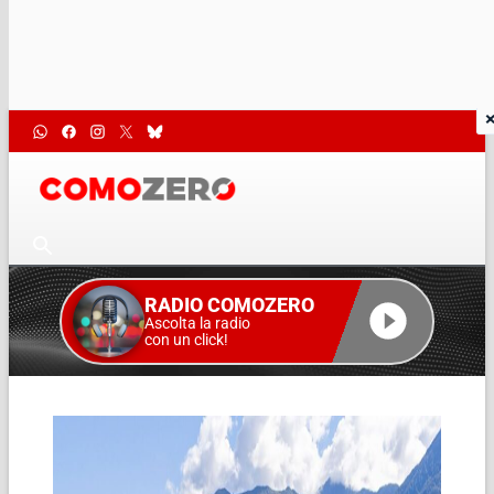
RADIO COMOZERO
Ascolta la radio
con un click!