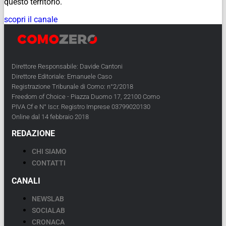
questo territorio.
scopri il canale
Direttore Responsabile: Davide Cantoni
Direttore Editoriale: Emanuele Caso
Registrazione Tribunale di Como: n°2/2018
Freedom of Choice - Piazza Duomo 17, 22100 Como
PIVA Cf e N° Iscr. Registro Imprese 03799020130
Online dal 14 febbraio 2018
REDAZIONE
CHI SIAMO
CONTATTI
CANALI
NEWSLAB
SOCIALAB
CRONACA