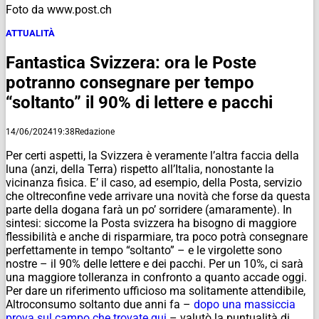
Foto da www.post.ch
ATTUALITÀ
Fantastica Svizzera: ora le Poste
potranno consegnare per tempo
“soltanto” il 90% di lettere e pacchi
14/06/2024
19:38
Redazione
Per certi aspetti, la Svizzera è veramente l’altra faccia della
luna (anzi, della Terra) rispetto all’Italia, nonostante la
vicinanza fisica. E’ il caso, ad esempio, della Posta, servizio
che oltreconfine vede arrivare una novità che forse da questa
parte della dogana farà un po’ sorridere (amaramente). In
sintesi: siccome la Posta svizzera ha bisogno di maggiore
flessibilità e anche di risparmiare, tra poco potrà consegnare
perfettamente in tempo “soltanto” – e le virgolette sono
nostre – il 90% delle lettere e dei pacchi. Per un 10%, ci sarà
una maggiore tolleranza in confronto a quanto accade oggi.
Per dare un riferimento ufficioso ma solitamente attendibile,
Altroconsumo soltanto due anni fa –
dopo una massiccia
prova sul campo che trovate qui
– valutò la puntualità di