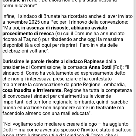
comunicazione”.
Infine, il sindaco di Brunate ha ricordato anche di aver inviato
a novembre 2025 una Pec per il rinnovo della convenzione:
“Ma poi,
in assenza di risposte, abbiamo avviato
procedimento di revoca
(su cui il Comune ha annunciato
ricorso al Tar,
ndr
) pur ribadendo anche oggi la massima
disponibilità a colloqui per riaprire il Faro in vista delle
celebrazioni voltiane”.
Durissime le parole rivolte al sindaco Rapinese
dalla
presidente di Commissione, la comasca
Anna Dotti
(FdI): “Il
sindaco di Como ha volutamente ed espressamente detto
che non gli interessava presenziare e ha contestato
malamente la convocazione da parte Regione Lombardia,
cosa inaudita e irrriverente.
Regione ha tutta la competenza
di convocare i sindaci per chiarimenti sulle vicende
importanti del territorio regionale lombardo, quindi sarebbe
buona educazione non rispondere come un
teatrante
ma
facendolo almeno con una mail educata”.
“Noi vogliamo solo mediare e creare dialogo – ha aggiunto
Dotti – ma come avvenuto spesso è l’invito è stato disatteso
e non stato è ritenuto utile dal sindaco di Como, che si