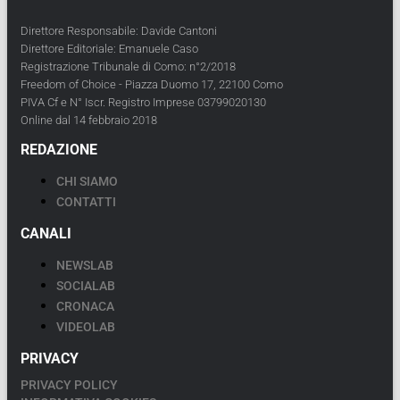
Direttore Responsabile: Davide Cantoni
Direttore Editoriale: Emanuele Caso
Registrazione Tribunale di Como: n°2/2018
Freedom of Choice - Piazza Duomo 17, 22100 Como
PIVA Cf e N° Iscr. Registro Imprese 03799020130
Online dal 14 febbraio 2018
REDAZIONE
CHI SIAMO
CONTATTI
CANALI
NEWSLAB
SOCIALAB
CRONACA
VIDEOLAB
PRIVACY
PRIVACY POLICY