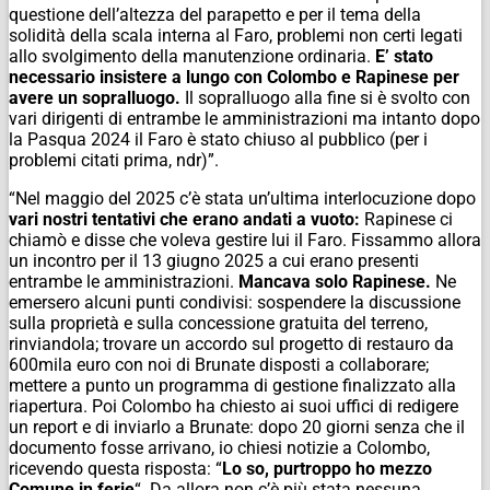
questione dell’altezza del parapetto e per il tema della
solidità della scala interna al Faro, problemi non certi legati
allo svolgimento della manutenzione ordinaria.
E’ stato
necessario insistere a lungo con Colombo e Rapinese per
avere un sopralluogo.
Il sopralluogo alla fine si è svolto con
vari dirigenti di entrambe le amministrazioni ma intanto dopo
la Pasqua 2024 il Faro è stato chiuso al pubblico (per i
problemi citati prima,
ndr
)”.
“Nel maggio del 2025 c’è stata un’ultima interlocuzione dopo
vari nostri tentativi che erano andati a vuoto:
Rapinese ci
chiamò e disse che voleva gestire lui il Faro. Fissammo allora
un incontro per il 13 giugno 2025 a cui erano presenti
entrambe le amministrazioni.
Mancava solo Rapinese.
Ne
emersero alcuni punti condivisi: sospendere la discussione
sulla proprietà e sulla concessione gratuita del terreno,
rinviandola; trovare un accordo sul progetto di restauro da
600mila euro con noi di Brunate disposti a collaborare;
mettere a punto un programma di gestione finalizzato alla
riapertura. Poi Colombo ha chiesto ai suoi uffici di redigere
un report e di inviarlo a Brunate: dopo 20 giorni senza che il
documento fosse arrivano, io chiesi notizie a Colombo,
ricevendo questa risposta: “
Lo so, purtroppo ho mezzo
Comune in ferie
“. Da allora non c’è più stata nessuna