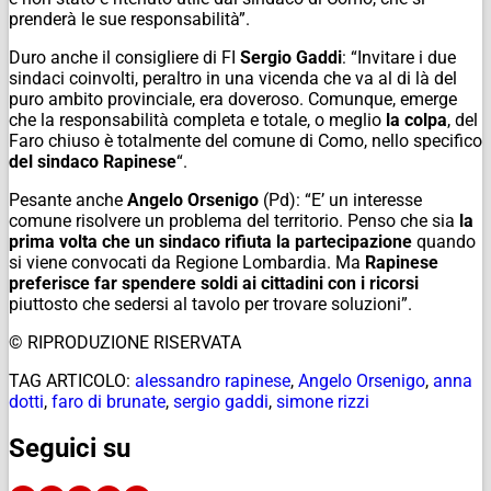
prenderà le sue responsabilità”.
Duro anche il consigliere di FI
Sergio Gaddi
: “Invitare i due
sindaci coinvolti, peraltro in una vicenda che va al di là del
puro ambito provinciale, era doveroso. Comunque, emerge
che la responsabilità completa e totale, o meglio
la colpa
, del
Faro chiuso è totalmente del comune di Como, nello specifico
del sindaco Rapinese
“.
Pesante anche
Angelo Orsenigo
(Pd): “E’ un interesse
comune risolvere un problema del territorio. Penso che sia
la
prima volta che un sindaco rifiuta la partecipazione
quando
si viene convocati da Regione Lombardia. Ma
Rapinese
preferisce far spendere soldi ai cittadini con i ricorsi
piuttosto che sedersi al tavolo per trovare soluzioni”.
© RIPRODUZIONE RISERVATA
TAG ARTICOLO:
alessandro rapinese
,
Angelo Orsenigo
,
anna
dotti
,
faro di brunate
,
sergio gaddi
,
simone rizzi
Seguici su