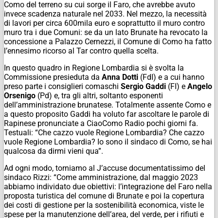
Como del terreno su cui sorge il Faro, che avrebbe avuto
invece scadenza naturale nel 2033. Nel mezzo, la necessità
di lavori per circa 600mila euro e soprattutto il muro contro
muro tra i due Comuni: se da un lato Brunate ha revocato la
concessione a Palazzo Cernezzi, il Comune di Como ha fatto
l’ennesimo ricorso al Tar contro quella scelta.
In questo quadro in Regione Lombardia si è svolta la
Commissione presieduta da
Anna Dotti
(FdI) e a cui hanno
preso parte i consiglieri comaschi
Sergio Gaddi
(FI) e
Angelo
Orsenigo
(Pd) e, tra gli altri, soltanto esponenti
dell’amministrazione brunatese. Totalmente assente Como e
a questo proposito Gaddi ha voluto far ascoltare le parole di
Rapinese pronunciate a CiaoComo Radio pochi giorni fa.
Testuali:
“Che cazzo vuole Regione Lombardia? Che cazzo
vuole Regione Lombardia? Io sono il sindaco di Como, se hai
qualcosa da dirmi vieni qua”.
Ad ogni modo, torniamo al J’accuse documentatissimo del
sindaco Rizzi: “Come amministrazione, dal maggio 2023
abbiamo individato due obiettivi: l’integrazione del Faro nella
proposta turistica del comune di Brunate e poi la copertura
dei costi di gestione per la sostenibilità economica, viste le
spese per la manutenzione dell’area, del verde, per i rifiuti e