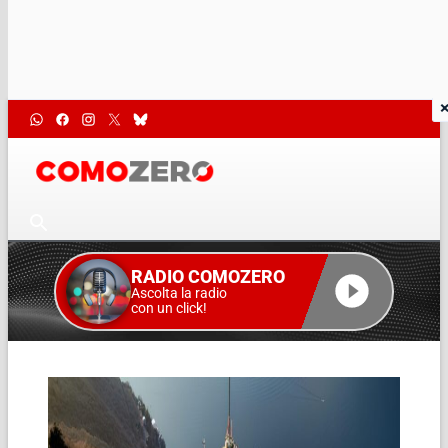
RADIO COMOZERO
Ascolta la radio
con un click!