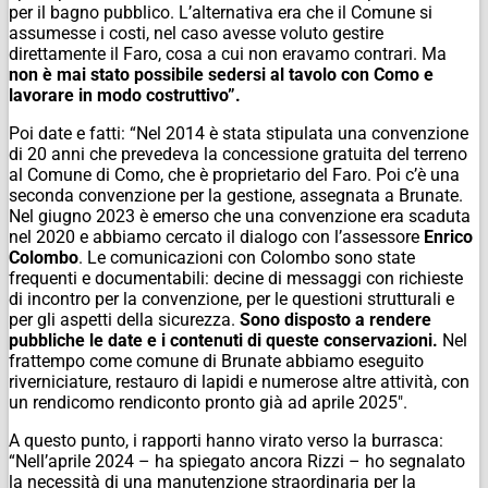
per il bagno pubblico. L’alternativa era che il Comune si
assumesse i costi, nel caso avesse voluto gestire
direttamente il Faro, cosa a cui non eravamo contrari. Ma
non è mai stato possibile sedersi al tavolo con Como e
lavorare in modo costruttivo”.
Poi date e fatti: “Nel 2014 è stata stipulata una convenzione
di 20 anni che prevedeva la concessione gratuita del terreno
al Comune di Como, che è proprietario del Faro. Poi c’è una
seconda convenzione per la gestione, assegnata a Brunate.
Nel giugno 2023 è emerso che una convenzione era scaduta
nel 2020 e abbiamo cercato il dialogo con l’assessore
Enrico
Colombo
. Le comunicazioni con Colombo sono state
frequenti e documentabili: decine di messaggi con richieste
di incontro per la convenzione, per le questioni strutturali e
per gli aspetti della sicurezza.
Sono disposto a rendere
pubbliche le date e i contenuti di queste conservazioni.
Nel
frattempo come comune di Brunate abbiamo eseguito
riverniciature, restauro di lapidi e numerose altre attività, con
un rendicomo rendiconto pronto già ad aprile 2025″.
A questo punto, i rapporti hanno virato verso la burrasca:
“Nell’aprile 2024 – ha spiegato ancora Rizzi – ho segnalato
la necessità di una manutenzione straordinaria per la