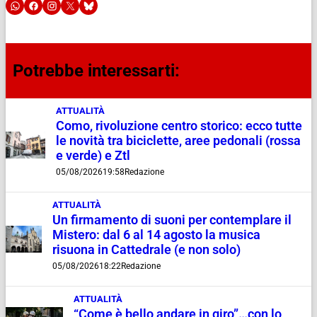
Potrebbe interessarti:
ATTUALITÀ
Como, rivoluzione centro storico: ecco tutte
le novità tra biciclette, aree pedonali (rossa
e verde) e Ztl
05/08/2026
19:58
Redazione
ATTUALITÀ
Un firmamento di suoni per contemplare il
Mistero: dal 6 al 14 agosto la musica
risuona in Cattedrale (e non solo)
05/08/2026
18:22
Redazione
ATTUALITÀ
“Come è bello andare in giro”…con lo