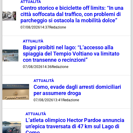
ATTUALITÀ
Centro storico e biciclette off limits: “In una
città soffocata dal traffico, con problemi di
parcheggio si ostacola la mobilità dolce”
07/08/2026
14:37
Redazione
ATTUALITÀ
Bagni proibiti nel lago: “L’accesso alla
spiaggia del Tempio Voltiano va limitato
con transenne o recinzioni”
07/08/2026
14:36
Redazione
ATTUALITÀ
Como, evade dagli arresti domiciliari
per assumere droga
07/08/2026
13:41
Redazione
ATTUALITÀ
L’atleta olimpico Hector Pardoe annuncia
un’epica traversata di 47 km sul Lago di
Como