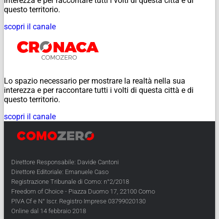
interezza e per raccontare tutti i volti di questa città e di
questo territorio.
scopri il canale
Lo spazio necessario per mostrare la realtà nella sua
interezza e per raccontare tutti i volti di questa città e di
questo territorio.
scopri il canale
Direttore Responsabile: Davide Cantoni
Direttore Editoriale: Emanuele Caso
Registrazione Tribunale di Como: n°2/2018
Freedom of Choice - Piazza Duomo 17, 22100 Como
PIVA Cf e N° Iscr. Registro Imprese 03799020130
Online dal 14 febbraio 2018