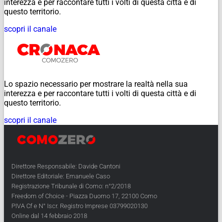
interezza e per raccontare tutti i volti di questa città e di
questo territorio.
scopri il canale
Lo spazio necessario per mostrare la realtà nella sua
interezza e per raccontare tutti i volti di questa città e di
questo territorio.
scopri il canale
Direttore Responsabile: Davide Cantoni
Direttore Editoriale: Emanuele Caso
Registrazione Tribunale di Como: n°2/2018
Freedom of Choice - Piazza Duomo 17, 22100 Como
PIVA Cf e N° Iscr. Registro Imprese 03799020130
Online dal 14 febbraio 2018