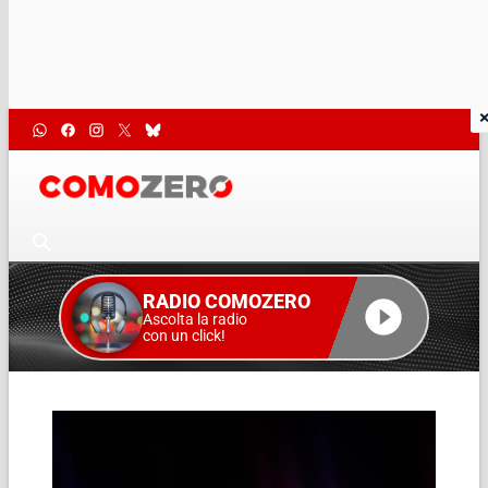
RADIO COMOZERO
Ascolta la radio
con un click!