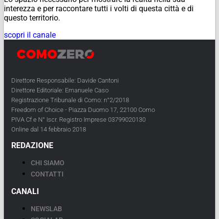
interezza e per raccontare tutti i volti di questa città e di
questo territorio.
scopri il canale
Direttore Responsabile: Davide Cantoni
Direttore Editoriale: Emanuele Caso
Registrazione Tribunale di Como: n°2/2018
Freedom of Choice - Piazza Duomo 17, 22100 Como
PIVA Cf e N° Iscr. Registro Imprese 03799020130
Online dal 14 febbraio 2018
REDAZIONE
CHI SIAMO
CONTATTI
CANALI
NEWSLAB