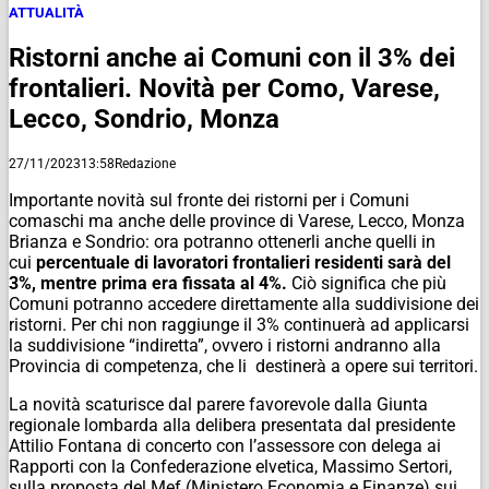
ATTUALITÀ
Ristorni anche ai Comuni con il 3% dei
frontalieri. Novità per Como, Varese,
Lecco, Sondrio, Monza
27/11/2023
13:58
Redazione
Importante novità sul fronte dei ristorni per i Comuni
comaschi ma anche delle province di Varese, Lecco, Monza
Brianza e Sondrio: ora potranno ottenerli anche quelli in
cui
percentuale di lavoratori frontalieri residenti sarà del
3%, mentre
prima era fissata al 4%.
Ciò significa che più
Comuni potranno accedere direttamente alla suddivisione dei
ristorni. Per chi non raggiunge il 3% continuerà ad applicarsi
la suddivisione “indiretta”, ovvero i ristorni andranno alla
Provincia di competenza, che li destinerà a opere sui territori.
La novità scaturisce dal parere favorevole dalla Giunta
regionale lombarda alla delibera presentata dal presidente
Attilio Fontana di concerto con l’assessore con delega ai
Rapporti con la Confederazione elvetica, Massimo Sertori,
sulla proposta del Mef (Ministero Economia e Finanze) sui