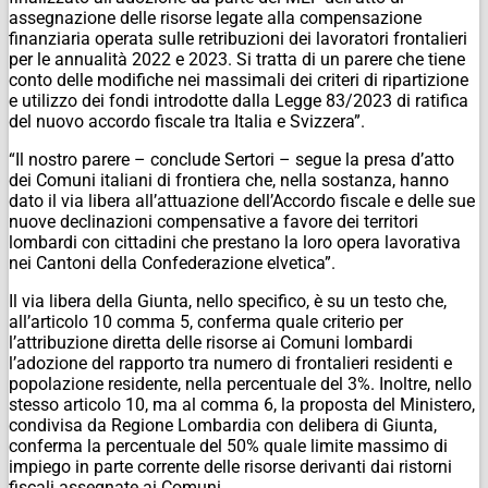
assegnazione delle risorse legate alla compensazione
finanziaria operata sulle retribuzioni dei lavoratori frontalieri
per le annualità 2022 e 2023. Si tratta di un parere che tiene
conto delle modifiche nei massimali dei criteri di ripartizione
e utilizzo dei fondi introdotte dalla Legge 83/2023 di ratifica
del nuovo accordo fiscale tra Italia e Svizzera”.
“Il nostro parere – conclude Sertori – segue la presa d’atto
dei Comuni italiani di frontiera che, nella sostanza, hanno
dato il via libera all’attuazione dell’Accordo fiscale e delle sue
nuove declinazioni compensative a favore dei territori
lombardi con cittadini che prestano la loro opera lavorativa
nei Cantoni della Confederazione elvetica”.
Il via libera della Giunta, nello specifico, è su un testo che,
all’articolo 10 comma 5, conferma quale criterio per
l’attribuzione diretta delle risorse ai Comuni lombardi
l’adozione del rapporto tra numero di frontalieri residenti e
popolazione residente, nella percentuale del 3%. Inoltre, nello
stesso articolo 10, ma al comma 6, la proposta del Ministero,
condivisa da Regione Lombardia con delibera di Giunta,
conferma la percentuale del 50% quale limite massimo di
impiego in parte corrente delle risorse derivanti dai ristorni
fiscali assegnate ai Comuni.