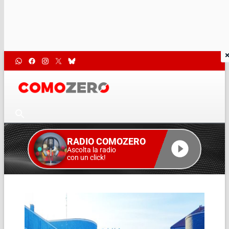
RADIO COMOZERO
Ascolta la radio
con un click!