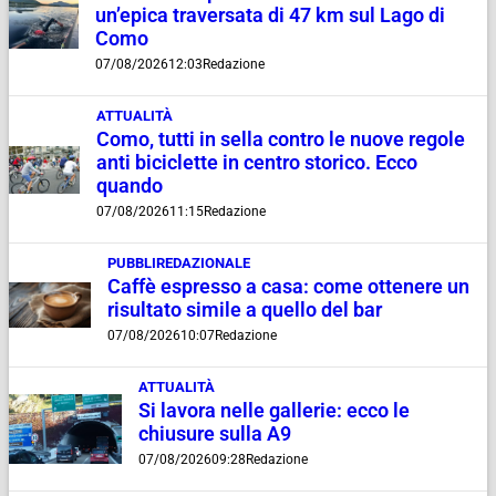
un’epica traversata di 47 km sul Lago di
Como
07/08/2026
12:03
Redazione
ATTUALITÀ
Como, tutti in sella contro le nuove regole
anti biciclette in centro storico. Ecco
quando
07/08/2026
11:15
Redazione
PUBBLIREDAZIONALE
Caffè espresso a casa: come ottenere un
risultato simile a quello del bar
07/08/2026
10:07
Redazione
ATTUALITÀ
Si lavora nelle gallerie: ecco le
chiusure sulla A9
07/08/2026
09:28
Redazione