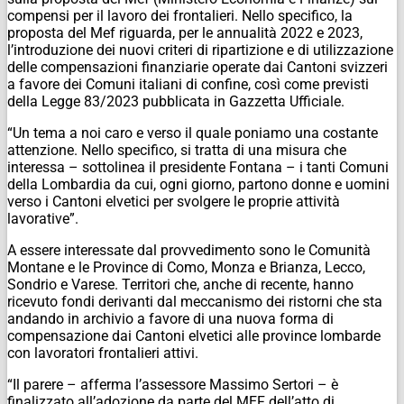
compensi per il lavoro dei frontalieri. Nello specifico, la
proposta del Mef riguarda, per le annualità 2022 e 2023,
l’introduzione dei nuovi criteri di ripartizione e di utilizzazione
delle compensazioni finanziarie operate dai Cantoni svizzeri
a favore dei Comuni italiani di confine, così come previsti
della Legge 83/2023 pubblicata in Gazzetta Ufficiale.
“Un tema a noi caro e verso il quale poniamo una costante
attenzione. Nello specifico, si tratta di una misura che
interessa – sottolinea il presidente Fontana – i tanti Comuni
della Lombardia da cui, ogni giorno, partono donne e uomini
verso i Cantoni elvetici per svolgere le proprie attività
lavorative”.
A essere interessate dal provvedimento sono le Comunità
Montane e le Province di Como, Monza e Brianza, Lecco,
Sondrio e Varese. Territori che, anche di recente, hanno
ricevuto fondi derivanti dal meccanismo dei ristorni che sta
andando in archivio a favore di una nuova forma di
compensazione dai Cantoni elvetici alle province lombarde
con lavoratori frontalieri attivi.
“Il parere – afferma l’assessore Massimo Sertori – è
finalizzato all’adozione da parte del MEF dell’atto di