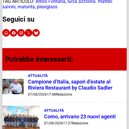
TAG ARTICOLO:
Attilio Fontana
,
lucia azzolina. matteo
salvini
,
maturità
,
plexiglass
Seguici su
Potrebbe interessarti:
ATTUALITÀ
Campione d’Italia, sapori d’estate al
Riviera Restaurant by Claudio Sadler
07/08/2026
17:48
Redazione
ATTUALITÀ
Como, arrivano 23 nuovi agenti
07/08/2026
17:27
Redazione