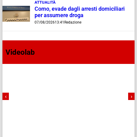
ATTUALITÀ
Como, evade dagli arresti domiciliari
per assumere droga
07/08/2026
13:41
Redazione
Videolab
‹
›