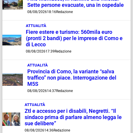
Sette persone evacuate, una in ospedale
08/08/2026
18:16
Redazione
ATTUALITÀ
Fiere estere e turismo: 560mila euro
(pronti 2 bandi) per le imprese di Como e
di Lecco
08/08/2026
17:39
Redazione
ATTUALITÀ
Provincia di Como, la variante “salva
traffico” non piace. Interrogazione del
M5S
08/08/2026
14:37
Redazione
ATTUALITÀ
Ztl e accesso per i disabili, Negretti. “Il
sindaco prima di parlare almeno legga le
sue delibere”
08/08/2026
14:36
Redazione