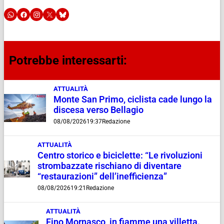
Potrebbe interessarti:
ATTUALITÀ
Monte San Primo, ciclista cade lungo la
discesa verso Bellagio
08/08/2026
19:37
Redazione
ATTUALITÀ
Centro storico e biciclette: “Le rivoluzioni
strombazzate rischiano di diventare
“restaurazioni” dell’inefficienza”
08/08/2026
19:21
Redazione
ATTUALITÀ
Fino Mornasco, in fiamme una villetta.