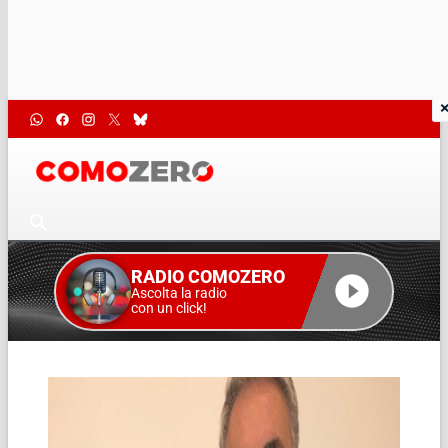
RADIO COMOZERO
Ascolta la radio
con un click!