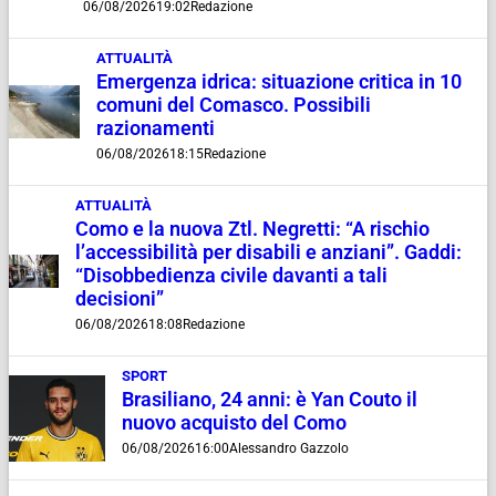
06/08/2026
19:02
Redazione
ATTUALITÀ
Emergenza idrica: situazione critica in 10
comuni del Comasco. Possibili
razionamenti
06/08/2026
18:15
Redazione
ATTUALITÀ
Como e la nuova Ztl. Negretti: “A rischio
l’accessibilità per disabili e anziani”. Gaddi:
“Disobbedienza civile davanti a tali
decisioni”
06/08/2026
18:08
Redazione
SPORT
Brasiliano, 24 anni: è Yan Couto il
nuovo acquisto del Como
06/08/2026
16:00
Alessandro Gazzolo