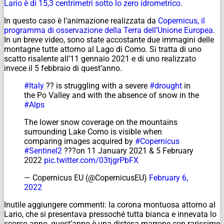
Lario è di 15,3 centrimetri sotto lo zero idrometrico
.
In questo caso è l’animazione realizzata da
Copernicus, il
programma di osservazione della Terra dell’Unione Europea
.
In un breve video, sono state accostante due immagini delle
montagne tutte attorno al Lago di Como. Si tratta di uno
scatto risalente all’11 gennaio 2021 e di uno realizzato
invece il 5 febbraio di quest’anno.
#Italy
?? is struggling with a severe
#drought
in
the Po Valley and with the absence of snow in the
#Alps
The lower snow coverage on the mountains
surrounding Lake Como is visible when
comparing images acquired by
#Copernicus
#Sentinel2
???️on 11 January 2021 & 5 February
2022
pic.twitter.com/03tjgrPbFX
— Copernicus EU (@CopernicusEU)
February 6,
2022
Inutile aggiungere commenti: la corona montuosa attorno al
Lario, che si presentava pressoché tutta bianca e innevata lo
scorso anno, quest’anno è una distesa marrone con rarissime