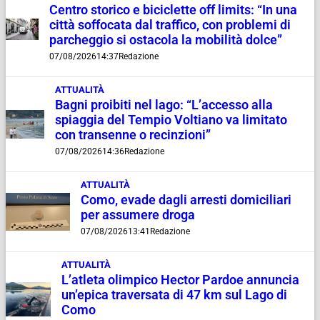
Centro storico e biciclette off limits: “In una
città soffocata dal traffico, con problemi di
parcheggio si ostacola la mobilità dolce”
07/08/2026
14:37
Redazione
ATTUALITÀ
Bagni proibiti nel lago: “L’accesso alla
spiaggia del Tempio Voltiano va limitato
con transenne o recinzioni”
07/08/2026
14:36
Redazione
ATTUALITÀ
Como, evade dagli arresti domiciliari
per assumere droga
07/08/2026
13:41
Redazione
ATTUALITÀ
L’atleta olimpico Hector Pardoe annuncia
un’epica traversata di 47 km sul Lago di
Como