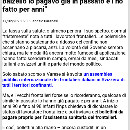
balzello lo pagavo già in passato e l’ho
fatto per anni”
17/02/2025
09:35
Fabrizio Barabesi
La tassa sulla salute, o almeno per ora il suo spettro, è ormai
“tristemente” nota a tutti i lavoratori frontalieri. Le polemiche
che si stanno scatenando a ridosso del confine non
accennano a placarsi, anzi. La volontà del Governo sembra
chiara, ma le modalità ancora molto fumose di applicazione,
hanno fatto scendere in campo, ormai da mesi, sindacati
italiani e svizzeri uniti e parte del mondo politico.
Solo sabato scorso a Varese si è svolta
un’assemblea
pubblica internazionale dei frontalieri italiani in Svizzera di
tutti i territori confinanti.
Ma, e i vecchi frontalieri forse se lo ricorderanno, qualcosa di
simile in passato lo hanno già pagato e per anni. A inizio
anni 90 e fino al 98 infatti l’Inps chiedeva di dichiarare lo
status di lavoratore frontaliere e poi inviava dei
bollettini da
pagare proprio per l’assistensa sanitaria dei frontalieri.
E così, bollettini alla mano – ancora custoditi in un