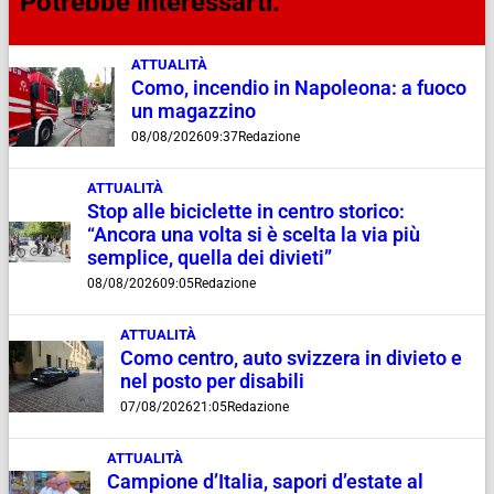
Potrebbe interessarti:
ATTUALITÀ
Como, incendio in Napoleona: a fuoco
un magazzino
08/08/2026
09:37
Redazione
ATTUALITÀ
Stop alle biciclette in centro storico:
“Ancora una volta si è scelta la via più
semplice, quella dei divieti”
08/08/2026
09:05
Redazione
ATTUALITÀ
Como centro, auto svizzera in divieto e
nel posto per disabili
07/08/2026
21:05
Redazione
ATTUALITÀ
Campione d’Italia, sapori d’estate al