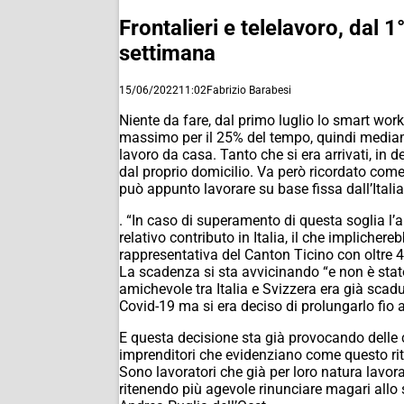
Frontalieri e telelavoro, dal 
settimana
15/06/2022
11:02
Fabrizio Barabesi
Niente da fare, dal primo luglio lo smart work
massimo per il 25% del tempo, quindi mediame
lavoro da casa. Tanto che si era arrivati, in 
dal proprio domicilio. Va però ricordato come 
può appunto lavorare su base fissa dall’Itali
. “In caso di superamento di questa soglia l’au
relativo contributo in Italia, il che implicher
rappresentativa del Canton Ticino con oltre 4
La scadenza si sta avvicinando “e non è stato
amichevole tra Italia e Svizzera era già scadu
Covid-19 ma si era deciso di prolungarlo fio 
E questa decisione sta già provocando delle 
imprenditori che evidenziano come questo ritor
Sono lavoratori che già per loro natura lavor
ritenendo più agevole rinunciare magari allo s