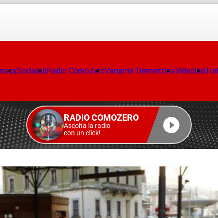
onaca
Socialab
Radio ComoZero
Variante Tremezzina
Videolab
Tur
RADIO COMOZERO
Ascolta la radio
con un click!