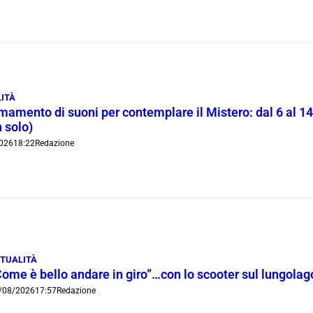
ITÀ
rmamento di suoni per contemplare il Mistero: dal 6 al 1
 solo)
026
18:22
Redazione
TUALITÀ
Come è bello andare in giro”…con lo scooter sul lungola
/08/2026
17:57
Redazione