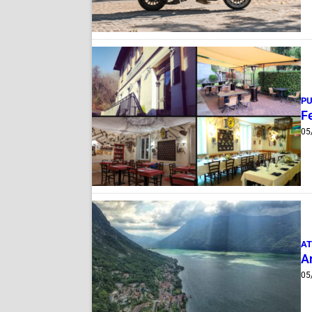
PU
Fe
05
AT
A
05