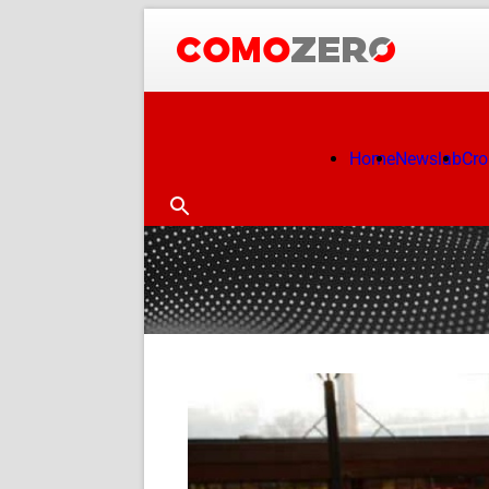
Home
Newslab
Cr