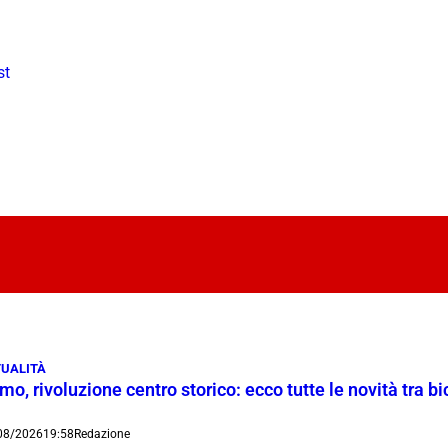
st
UALITÀ
o, rivoluzione centro storico: ecco tutte le novità tra bi
08/2026
19:58
Redazione