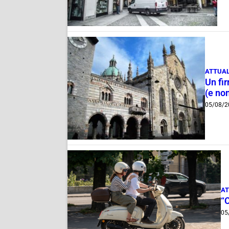
ATTUAL
Un fi
(e non
05/08/2
AT
“
05