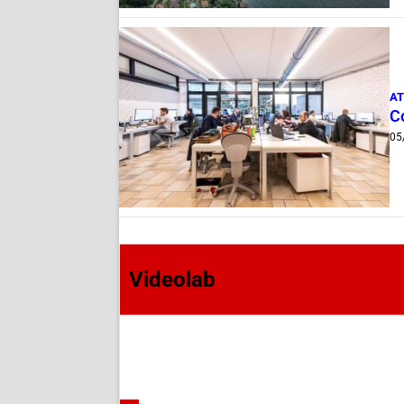
AT
Co
05
Videolab