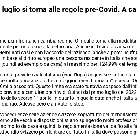
1° luglio si torna alle regole pre-Covid. A 
ing per i frontalieri cambia regime. O meglio torna alla modalità
nte per un giorno alla settimana. Anche in Ticino a causa della
determinati casi e con l’accordo dell’azienda, anche a poter usufru
in base al diritto europeo una persona residente in Italia che sot
a (quindi ad esempio da casa) al massimo per il 24,99% del tempo
torità previdenziale italiana (cioè l’Inps) acquisisce la facoltà d
ebbe molta burocrazia oltre a maggiori oneri finanziari”, spiega l’
0mila associati. Questo limite era stato tuttavia sospeso dall’i
 previsto alcun ulteriore rinvio. Quindi dal primo luglio del 202
to dallo scorso 1° aprile, in quanto in quella data anche l’Itali
a giungo. Adesso però è arrivato lo stop.
conseguenze nelle aziende svizzere, soprattutto del mendrisiotto
no alle vecchie disposizioni stiano spingendo molti professionisti
ano molto da casa e quindi la regolamentazione valida fio alla f
tipendio svizzero per rientrare del tutto in Italia dove possono 