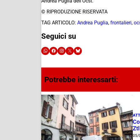
Andrea Puglia dell’Ocst.
© RIPRODUZIONE RISERVATA
TAG ARTICOLO:
Andrea Puglia
,
frontalieri
,
oc
Seguici su
Potrebbe interessarti:
ATT
Com
Ztl
05/