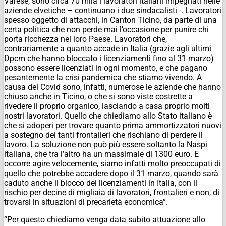
Varese, sono circa 70 mila i lavoratori italiani impegnati nelle
aziende elvetiche – continuano i due sindacalisti -. Lavoratori
spesso oggetto di attacchi, in Canton Ticino, da parte di una
certa politica che non perde mai l’occasione per punire chi
porta ricchezza nel loro Paese. Lavoratori che,
contrariamente a quanto accade in Italia (grazie agli ultimi
Dpcm che hanno bloccato i licenziamenti fino al 31 marzo)
possono essere licenziati in ogni momento, e che pagano
pesantemente la crisi pandemica che stiamo vivendo. A
causa del Covid sono, infatti, numerose le aziende che hanno
chiuso anche in Ticino, o che si sono viste costrette a
rivedere il proprio organico, lasciando a casa proprio molti
nostri lavoratori. Quello che chiediamo allo Stato italiano è
che si adoperi per trovare quanto prima ammortizzatori nuovi
a sostegno dei tanti frontalieri che rischiano di perdere il
lavoro. La soluzione non può più essere soltanto la Naspi
italiana, che tra l’altro ha un massimale di 1300 euro. E
occorre agire velocemente, siamo infatti molto preoccupati di
quello che potrebbe accadere dopo il 31 marzo, quando sarà
caduto anche il blocco dei licenziamenti in Italia, con il
rischio per decine di migliaia di lavoratori, frontalieri e non, di
trovarsi in situazioni di precarietà economica”.
“Per questo chiediamo venga data subito attuazione allo