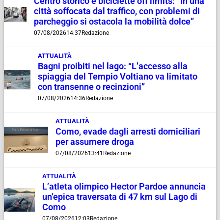
Centro storico e biciclette off limits: “In una
città soffocata dal traffico, con problemi di
parcheggio si ostacola la mobilità dolce”
07/08/2026
14:37
Redazione
ATTUALITÀ
Bagni proibiti nel lago: “L’accesso alla
spiaggia del Tempio Voltiano va limitato
con transenne o recinzioni”
07/08/2026
14:36
Redazione
ATTUALITÀ
Como, evade dagli arresti domiciliari
per assumere droga
07/08/2026
13:41
Redazione
ATTUALITÀ
L’atleta olimpico Hector Pardoe annuncia
un’epica traversata di 47 km sul Lago di
Como
07/08/2026
12:03
Redazione