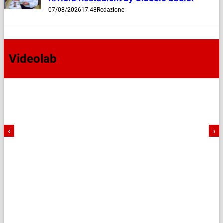
07/08/2026
17:48
Redazione
Videolab
‹
›