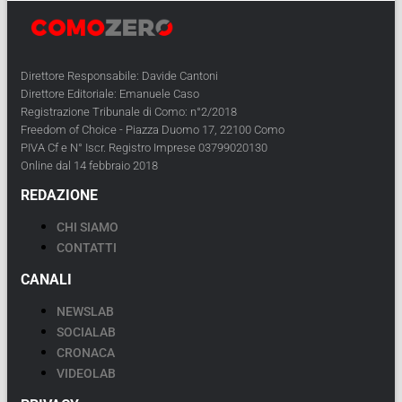
Direttore Responsabile: Davide Cantoni
Direttore Editoriale: Emanuele Caso
Registrazione Tribunale di Como: n°2/2018
Freedom of Choice - Piazza Duomo 17, 22100 Como
PIVA Cf e N° Iscr. Registro Imprese 03799020130
Online dal 14 febbraio 2018
REDAZIONE
CHI SIAMO
CONTATTI
CANALI
NEWSLAB
SOCIALAB
CRONACA
VIDEOLAB