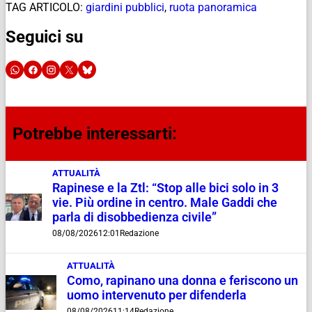
TAG ARTICOLO:
giardini pubblici
,
ruota panoramica
Seguici su
Potrebbe interessarti:
ATTUALITÀ
Rapinese e la Ztl: “Stop alle bici solo in 3
vie. Più ordine in centro. Male Gaddi che
parla di disobbedienza civile”
08/08/2026
12:01
Redazione
ATTUALITÀ
Como, rapinano una donna e feriscono un
uomo intervenuto per difenderla
08/08/2026
11:14
Redazione