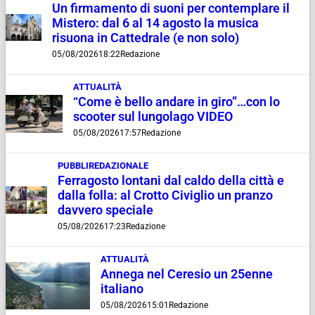
Un firmamento di suoni per contemplare il
Mistero: dal 6 al 14 agosto la musica
risuona in Cattedrale (e non solo)
05/08/2026
18:22
Redazione
ATTUALITÀ
“Come è bello andare in giro”…con lo
scooter sul lungolago VIDEO
05/08/2026
17:57
Redazione
PUBBLIREDAZIONALE
Ferragosto lontani dal caldo della città e
dalla folla: al Crotto Civiglio un pranzo
davvero speciale
05/08/2026
17:23
Redazione
ATTUALITÀ
Annega nel Ceresio un 25enne
italiano
05/08/2026
15:01
Redazione