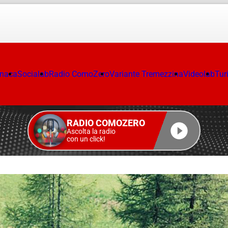
onaca
Socialab
Radio ComoZero
Variante Tremezzina
Videolab
Tur
RADIO COMOZERO
Ascolta la radio
con un click!