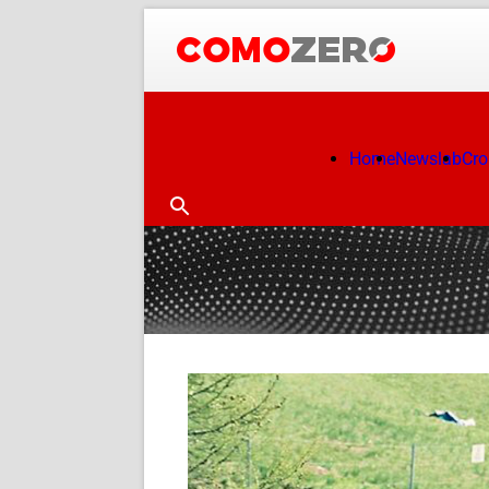
Home
Newslab
Cr