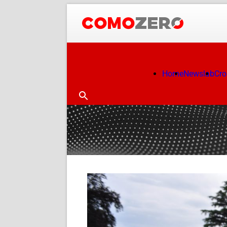
Home
Newslab
Cr