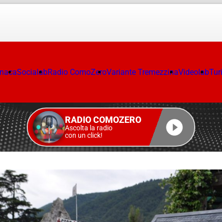
onaca
Socialab
Radio ComoZero
Variante Tremezzina
Videolab
Tur
RADIO COMOZERO
Ascolta la radio
con un click!