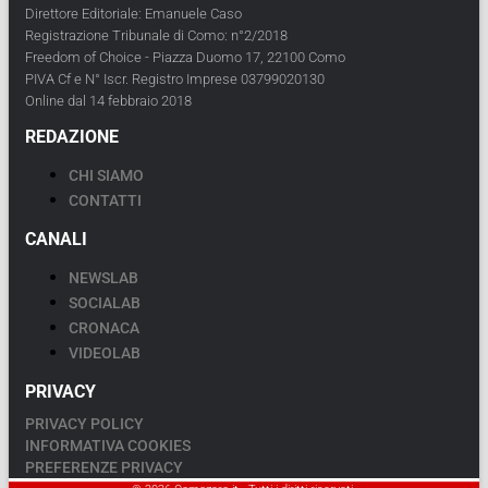
Direttore Editoriale: Emanuele Caso
Registrazione Tribunale di Como: n°2/2018
Freedom of Choice - Piazza Duomo 17, 22100 Como
PIVA Cf e N° Iscr. Registro Imprese 03799020130
Online dal 14 febbraio 2018
REDAZIONE
CHI SIAMO
CONTATTI
CANALI
NEWSLAB
SOCIALAB
CRONACA
VIDEOLAB
PRIVACY
PRIVACY POLICY
INFORMATIVA COOKIES
PREFERENZE PRIVACY