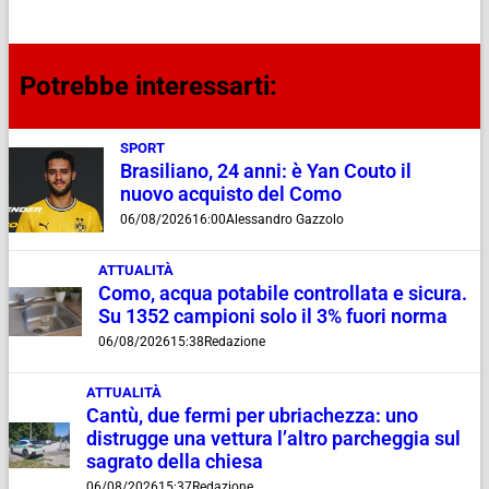
Potrebbe interessarti:
SPORT
Brasiliano, 24 anni: è Yan Couto il
nuovo acquisto del Como
06/08/2026
16:00
Alessandro Gazzolo
ATTUALITÀ
Como, acqua potabile controllata e sicura.
Su 1352 campioni solo il 3% fuori norma
06/08/2026
15:38
Redazione
ATTUALITÀ
Cantù, due fermi per ubriachezza: uno
distrugge una vettura l’altro parcheggia sul
sagrato della chiesa
06/08/2026
15:37
Redazione