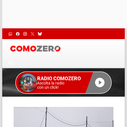
RADIO COMOZERO
Ascolta la radio
con un click!