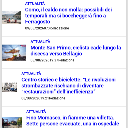
ATTUALITÀ
Como, il caldo non molla: possibili dei
temporali ma si boccheggerà fino a
Ferragosto
09/08/2026
07:45
Redazione
ATTUALITÀ
Monte San Primo, ciclista cade lungo la
discesa verso Bellagio
08/08/2026
19:37
Redazione
ATTUALITÀ
Centro storico e biciclette: “Le rivoluzioni
strombazzate rischiano di diventare
“restaurazioni” dell’inefficienza”
08/08/2026
19:21
Redazione
ATTUALITÀ
Fino Mornasco, in fiamme una villetta.
Sette persone evacuate, una in ospedale