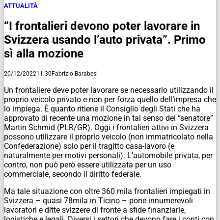
ATTUALITÀ
“I frontalieri devono poter lavorare in
Svizzera usando l’auto privata”. Primo
sì alla mozione
20/12/2022
11:30
Fabrizio Barabesi
Un frontaliere deve poter lavorare se necessario utilizzando il
proprio veicolo privato e non per forza quello dell’impresa che
lo impiega. È quanto ritiene il Consiglio degli Stati che ha
approvato di recente una mozione in tal senso del “senatore”
Martin Schmid (PLR/GR). Oggi i frontalieri attivi in Svizzera
possono utilizzare il proprio veicolo (non immatricolato nella
Confederazione) solo per il tragitto casa-lavoro (e
naturalmente per motivi personali). L’automobile privata, per
contro, non può però essere utilizzata per un uso
commerciale, secondo il diritto federale.
Ma tale situazione con oltre 360 mila frontalieri impiegati in
Svizzera – quasi 78mila in Ticino – pone innumerevoli
lavoratori e ditte svizzere di fronte a sfide finanziarie,
logistiche e legali. Diversi i settori che devono fare i conti con