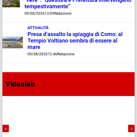
“nere”. “Questura e Prefettura intervengano
tempestivamente”
09/08/2026
13:09
Redazione
ATTUALITÀ
Presa d’assalto la spiaggia di Como: al
Tempio Voltiano sembra di essere al
mare
09/08/2026
12:46
Redazione
Videolab
‹
›