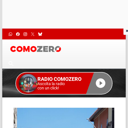
RADIO COMOZERO
Ascolta la radio
con un click!