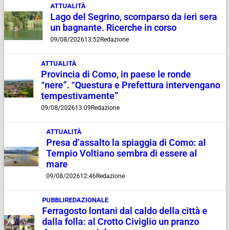
ATTUALITÀ
Lago del Segrino, scomparso da ieri sera
un bagnante. Ricerche in corso
09/08/2026
13:52
Redazione
ATTUALITÀ
Provincia di Como, in paese le ronde
“nere”. “Questura e Prefettura intervengano
tempestivamente”
09/08/2026
13:09
Redazione
ATTUALITÀ
Presa d’assalto la spiaggia di Como: al
Tempio Voltiano sembra di essere al
mare
09/08/2026
12:46
Redazione
PUBBLIREDAZIONALE
Ferragosto lontani dal caldo della città e
dalla folla: al Crotto Civiglio un pranzo