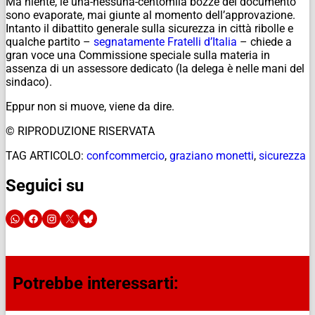
Ma niente, le una-nessuna-centomila bozze del documento
sono evaporate, mai giunte al momento dell’approvazione.
Intanto il dibattito generale sulla sicurezza in città ribolle e
qualche partito –
segnatamente Fratelli d’Italia
– chiede a
gran voce una Commissione speciale sulla materia in
assenza di un assessore dedicato (la delega è nelle mani del
sindaco).
Eppur non si muove, viene da dire.
© RIPRODUZIONE RISERVATA
TAG ARTICOLO:
confcommercio
,
graziano monetti
,
sicurezza
Seguici su
Potrebbe interessarti: