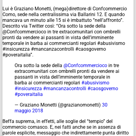
Lui è Graziano Monetti, (mega)direttore di Confcommercio
Como, sede nella centralissima via Ballarini 12. E quando
mancava un minuto alle 15 si è imbattuto “nell’affronto”.
Descrito via Twitter così: “Ora sotto la sede della
@Confcommercioco in tre extracomunitari con ombrelli
pronti da vendere ai passanti in vista dell’imminente
temporale in barba ai commercianti regolari #abusivismo
#insicurezza #mancanzacontrolli #caosgoverno
#poveraitalia”.
Ora sotto la sede della
@Confcommercioco
in tre
extracomunitari con ombrelli pronti da vendere ai
passanti in vista dell’imminente temporale in
barba ai commercianti regolari
#abusivismo
#insicurezza
#mancanzacontrolli
#caosgoverno
#poveraitalia
— Graziano Monetti (@grazianomonetti)
30
maggio 2018
Beffa suprema, in effetti, alle soglie del “tempio” del
commercio comasco. E, nei fatti anche se in assenza di
parole esplicite, messaggio che indirettamente punta diritto