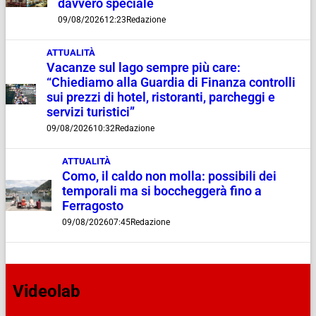
davvero speciale
09/08/2026
12:23
Redazione
ATTUALITÀ
Vacanze sul lago sempre più care:
“Chiediamo alla Guardia di Finanza controlli
sui prezzi di hotel, ristoranti, parcheggi e
servizi turistici”
09/08/2026
10:32
Redazione
ATTUALITÀ
Como, il caldo non molla: possibili dei
temporali ma si boccheggerà fino a
Ferragosto
09/08/2026
07:45
Redazione
Videolab