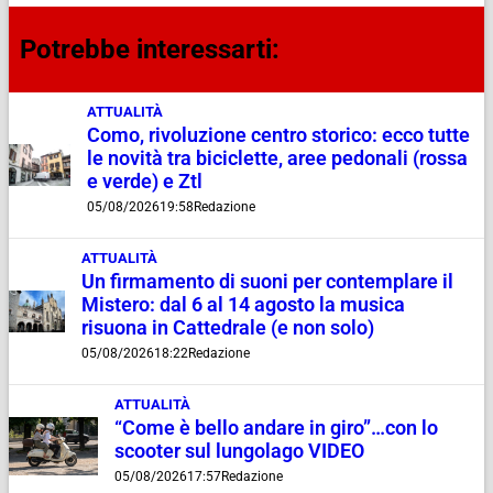
Potrebbe interessarti:
ATTUALITÀ
Como, rivoluzione centro storico: ecco tutte
le novità tra biciclette, aree pedonali (rossa
e verde) e Ztl
05/08/2026
19:58
Redazione
ATTUALITÀ
Un firmamento di suoni per contemplare il
Mistero: dal 6 al 14 agosto la musica
risuona in Cattedrale (e non solo)
05/08/2026
18:22
Redazione
ATTUALITÀ
“Come è bello andare in giro”…con lo
scooter sul lungolago VIDEO
05/08/2026
17:57
Redazione