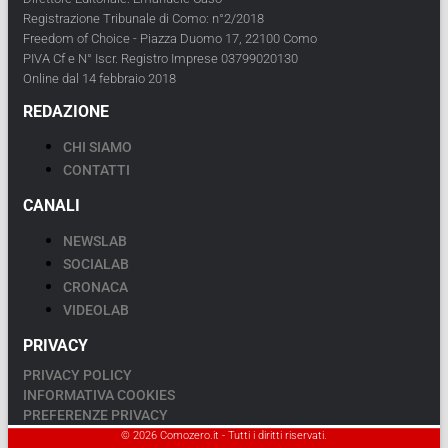
Registrazione Tribunale di Como: n°2/2018
Freedom of Choice - Piazza Duomo 17, 22100 Como
PIVA Cf e N° Iscr. Registro Imprese 03799020130
Online dal 14 febbraio 2018
REDAZIONE
CHI SIAMO
CONTATTI
CANALI
NEWSLAB
SOCIALAB
CRONACA
VIDEOLAB
PRIVACY
PRIVACY POLICY
INFORMATIVA COOKIES
PREFERENZE PRIVACY
© 2026 Comozero.it - Tutti i diritti riservati.