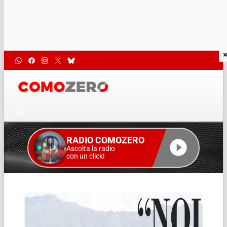
RADIO COMOZERO
Ascolta la radio
con un click!