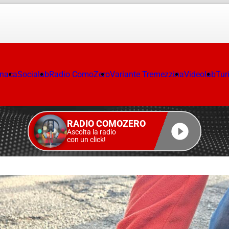
onaca
Socialab
Radio ComoZero
Variante Tremezzina
Videolab
Tur
RADIO COMOZERO
Ascolta la radio
con un click!