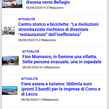
discesa verso Bellagio
08/08/2026
19:37
Redazione
ATTUALITÀ
Centro storico e biciclette: “Le rivoluzioni
strombazzate rischiano di diventare
“restaurazioni” dell’inefficienza”
08/08/2026
19:21
Redazione
ATTUALITÀ
Fino Mornasco, in fiamme una villetta.
Sette persone evacuate, una in ospedale
08/08/2026
18:16
Redazione
ATTUALITÀ
Fiere estere e turismo: 560mila euro
(pronti 2 bandi) per le imprese di Como e
di Lecco
08/08/2026
17:39
Redazione