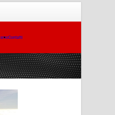
ismo
Contatti