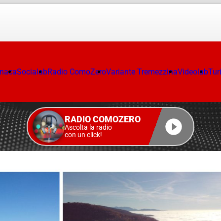
onaca
Socialab
Radio ComoZero
Variante Tremezzina
Videolab
Tur
RADIO COMOZERO
Ascolta la radio
con un click!