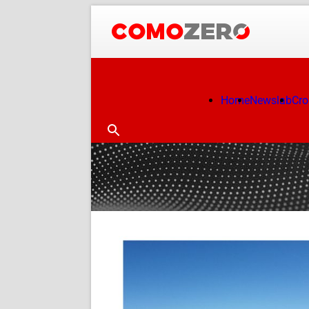
Home
Newslab
Cr